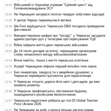
Військовий із Чорнобая отримав "Срібний хрест" від
19:05
Головнокомандувача ЗСУ
На Черкащині загорівся полігон твердих побутових відходів
18:08
У центрі Черкас перекинулася автівка
17:06
Ше.Fest відбудеться: Черкаська ОВА погодила проведення
16:49
фестивалю
Використовували шифри про "погоду": у Черкасах засудили
16:15
адміністратора груп у телеграмі про пересування ТЦК
Війна забрала життя двох черкаських військових
15:33
До 14 тисяч доларів за втечу: черкащанин організував
15:20
схему незаконного виїзду військовозобов'язаних
Вічна пам'ять: пішла з життя черкаська освітянка
14:44
Аграрії Черкащини зібрали перший мільйон тонн зерна
14:26
Без генератора, пандуса та з аварійною душовою: у
13:14
Черкасах перевірили гуртожиток для переселенців
У Черкасах готують дороги біля шкіл і дитсадків: де вже
12:31
оновили розмітку
У Черкасах профінансують обстеження будинку,
12:08
пошкодженого російським безпілотником
Черкаська педагогиня увійшла до топ-25 Global Teacher
11:57
Prize Ukraine 2026
На Черкащині за добу сталося більше десяти пожеж
11:22