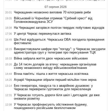
07 серпня 2026
Черкащанин незаконно виловив 70 кілограмів риби
20:01
Військовий із Чорнобая отримав "Срібний хрест" від
19:05
Головнокомандувача ЗСУ
На Черкащині загорівся полігон твердих побутових відходів
18:08
У центрі Черкас перекинулася автівка
17:06
Ше.Fest відбудеться: Черкаська ОВА погодила проведення
16:49
фестивалю
Використовували шифри про "погоду": у Черкасах засудили
16:15
адміністратора груп у телеграмі про пересування ТЦК
Війна забрала життя двох черкаських військових
15:33
До 14 тисяч доларів за втечу: черкащанин організував
15:20
схему незаконного виїзду військовозобов'язаних
Вічна пам'ять: пішла з життя черкаська освітянка
14:44
Аграрії Черкащини зібрали перший мільйон тонн зерна
14:26
Без генератора, пандуса та з аварійною душовою: у
13:14
Черкасах перевірили гуртожиток для переселенців
У Черкасах готують дороги біля шкіл і дитсадків: де вже
12:31
оновили розмітку
У Черкасах профінансують обстеження будинку,
12:08
пошкодженого російським безпілотником