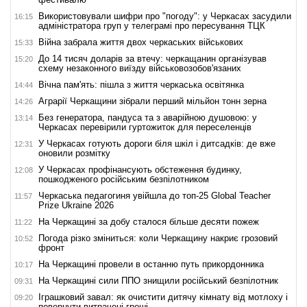
Використовували шифри про "погоду": у Черкасах засудили
16:15
адміністратора груп у телеграмі про пересування ТЦК
Війна забрала життя двох черкаських військових
15:33
До 14 тисяч доларів за втечу: черкащанин організував
15:20
схему незаконного виїзду військовозобов'язаних
Вічна пам'ять: пішла з життя черкаська освітянка
14:44
Аграрії Черкащини зібрали перший мільйон тонн зерна
14:26
Без генератора, пандуса та з аварійною душовою: у
13:14
Черкасах перевірили гуртожиток для переселенців
У Черкасах готують дороги біля шкіл і дитсадків: де вже
12:31
оновили розмітку
У Черкасах профінансують обстеження будинку,
12:08
пошкодженого російським безпілотником
Черкаська педагогиня увійшла до топ-25 Global Teacher
11:57
Prize Ukraine 2026
На Черкащині за добу сталося більше десяти пожеж
11:22
Погода різко зміниться: коли Черкащину накриє грозовий
10:52
фронт
На Черкащині провели в останню путь прикордонника
10:17
На Черкащині сили ППО знищили російський безпілотник
09:31
Іграшковий завал: як очистити дитячу кімнату від мотлоху і
09:20
повернути витрачені гроші