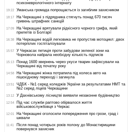
психоневрологічного інтернату
Уманська громада попрощається із загиблим захисником
19:22
На Черкащині з підрядника стягнуть понад 670 тисяч
18:17
гривень штрафних санкцій
На Черкащині врятували рідкісного чорного грифа, який
17:09
прилетів із Болгарії
На Черкащині водій легковика не пропустив мотоцикл: двох
16:38
потерпілих госпіталізували
У Черкасах петиція проти забудови зеленої зони на
15:57
Чорновола набрала необхідну кількість підписів
Понад 1600 звернень через укуси тварин зафіксували на
15:13
Черкащині від початку року
На Черкащині жінка потрапила під колеса авто на
14:58
пішохідному переході і загинула
ЧДБК - №1 серед коледжів України за результатами НМТ та
13:51
№2 серед ліцеїв Черкащини
У Дахнівському лісництві виявили незаконне будівництво
13:12
Під час служби раптово обірвалося життя
12:54
військовослужбовця з Черкас
На Черкащині оголосили попередження про грози, град і
12:01
шквали
Після понад чотирьох років полону до Монастирищини
11:41
повернувся захисник