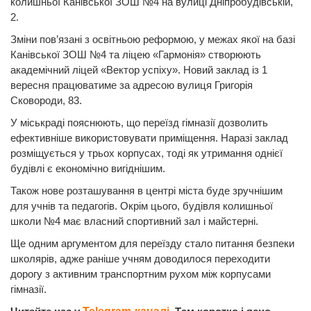
колишньої Канівської ЗОШ №4 на вулиці Дніпробудівській,
2.
Зміни пов’язані з освітньою реформою, у межах якої на базі
Канівської ЗОШ №4 та ліцею «Гармонія» створюють
академічний ліцей «Вектор успіху». Новий заклад із 1
вересня працюватиме за адресою вулиця Григорія
Сковороди, 83.
У міськраді пояснюють, що переїзд гімназії дозволить
ефективніше використовувати приміщення. Наразі заклад
розміщується у трьох корпусах, тоді як утримання однієї
будівлі є економічно вигіднішим.
Також нове розташування в центрі міста буде зручнішим
для учнів та педагогів. Окрім цього, будівля колишньої
школи №4 має власний спортивний зал і майстерні.
Ще одним аргументом для переїзду стало питання безпеки
школярів, адже раніше учням доводилося переходити
дорогу з активним транспортним рухом між корпусами
гімназії.