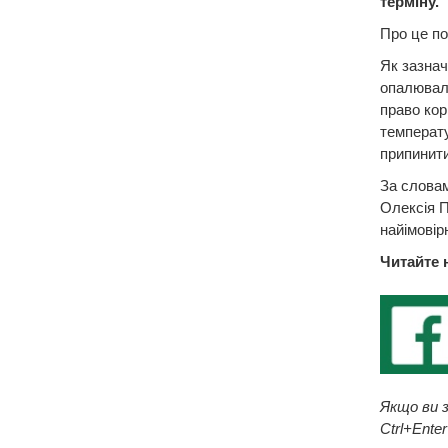
терміну.
Про це по
Як зазнач
опалюваль
право кор
температу
припинити
За слова
Олексія П
найімовір
Читайте 
Якщо ви з
Ctrl+Enter