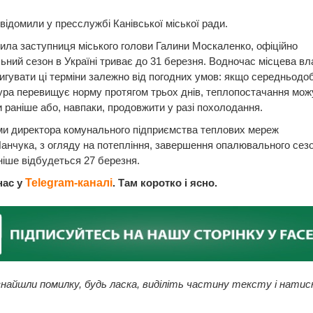
відомили у пресслужбі Канівської міської ради.
ила заступниця міського голови Галини Москаленко, офіційно
ний сезон в Україні триває до 31 березня. Водночас місцева вл
игувати ці терміни залежно від погодних умов: якщо середньодо
ра перевищує норму протягом трьох днів, теплопостачання мож
 раніше або, навпаки, продовжити у разі похолодання.
ми директора комунального підприємства теплових мереж
анчука, з огляду на потепління, завершення опалювального сезон
ніше відбудеться 27 березня.
нас у
Telegram-каналі
. Там коротко і ясно.
найшли помилку, будь ласка, виділіть частину тексту і натис