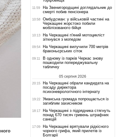
торфовища
На Звенигородщині доглядальник до
11:59
смерті побив пенсіонера
Омбудсман: у військовій частині на
10:58
Черкащині жорстоко побили
мобілізованого бійця
На Черкащині п'яний мотоцикліст
10:13
зіткнувся з мопедом
На Черкащині вилучили 700 метрів
09:54
браконьєрських сіток
В одному із парків Черкас знову
09:11
пошкодили попереджувальну
табличку
05 серпня 2026
На Черкащині обрали кандидата на
20:15
посаду директора
психоневрологічного інтернату
Уманська громада попрощається із
19:22
загиблим захисником
На Черкащині з підрядника стягнуть
18:17
понад 670 тисяч гривень штрафних
санкцій
На Черкащині врятували рідкісного
17:09
еного
чорного грифа, який прилетів із
Болгарії