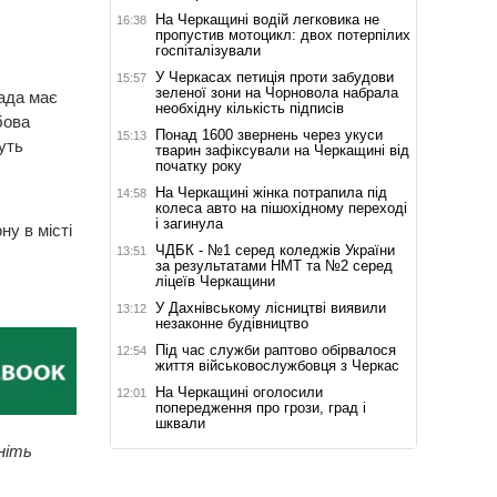
На Черкащині водій легковика не
16:38
пропустив мотоцикл: двох потерпілих
госпіталізували
У Черкасах петиція проти забудови
15:57
зеленої зони на Чорновола набрала
ада має
необхідну кількість підписів
бова
Понад 1600 звернень через укуси
15:13
уть
тварин зафіксували на Черкащині від
початку року
На Черкащині жінка потрапила під
14:58
колеса авто на пішохідному переході
і загинула
у в місті
ЧДБК - №1 серед коледжів України
13:51
за результатами НМТ та №2 серед
ліцеїв Черкащини
У Дахнівському лісництві виявили
13:12
незаконне будівництво
Під час служби раптово обірвалося
12:54
життя військовослужбовця з Черкас
На Черкащині оголосили
12:01
попередження про грози, град і
шквали
ніть