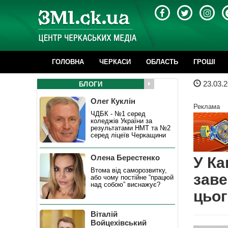
ГОЛОВНА
ЧЕРКАСИ
ОБЛАСТЬ
ГРОШІ
23.03.2
БЛОГИ
Олег Куклін
Реклама
ЧДБК - №1 серед
коледжів України за
результатами НМТ та №2
серед ліцеїв Черкащини
Олена Берестенко
У Ка
Втома від саморозвитку,
заве
або чому постійне “працюй
над собою” виснажує?
цьог
Віталій
Войцехівський