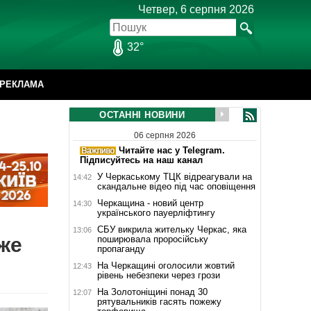
Четвер, 6 серпня 2026
32°
РЕКЛАМА
ОСТАННІ НОВИНИ
06 серпня 2026
Читайте нас у Telegram.
Підписуйтесь на наш канал
У Черкаському ТЦК відреагували на
14:42
скандальне відео під час оповіщення
Черкащина - новий центр
14:30
українського пауерліфтингу
СБУ викрила жительку Черкас, яка
13:06
же
поширювала проросійську
пропаганду
На Черкащині оголосили жовтий
12:43
рівень небезпеки через грози
На Золотоніщині понад 30
12:07
рятувальників гасять пожежу