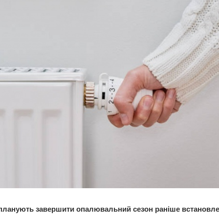
 планують завершити опалювальний сезон раніше встановл