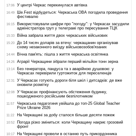
У центрі Черкас перекинулася автівка
17:06
Ше.Fest відбудеться: Черкаська ОВА погодила проведення
16:49
фестивалю
Використовували шифри про "погоду": у Черкасах засудили
16:15
адміністратора груп у телеграмі про пересування ТЦК
Війна забрала життя двох черкаських військових
15:33
До 14 тисяч доларів за втечу: черкащанин організував
15:20
схему незаконного виїзду військовозобов'язаних
Вічна пам'ять: пішла з життя черкаська освітянка
14:44
Аграрії Черкащини зібрали перший мільйон тонн зерна
14:26
Без генератора, пандуса та з аварійною душовою: у
13:14
Черкасах перевірили гуртожиток для переселенців
У Черкасах готують дороги біля шкіл і дитсадків: де вже
12:31
оновили розмітку
У Черкасах профінансують обстеження будинку,
12:08
пошкодженого російським безпілотником
Черкаська педагогиня увійшла до топ-25 Global Teacher
11:57
Prize Ukraine 2026
На Черкащині за добу сталося більше десяти пожеж
11:22
Погода різко зміниться: коли Черкащину накриє грозовий
10:52
фронт
На Черкащині провели в останню путь прикордонника
10:17