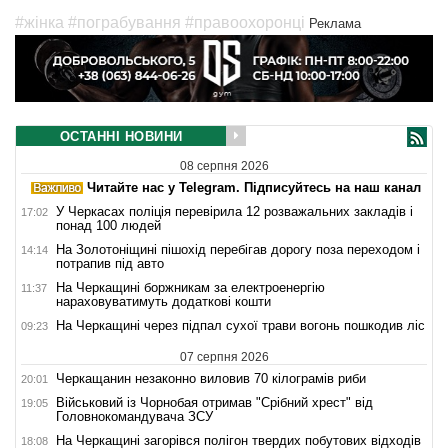
#жінка
#пограбування
#правоохоронці
Реклама
ОСТАННІ НОВИНИ
08 серпня 2026
Читайте нас у Telegram. Підписуйтесь на наш канал
У Черкасах поліція перевірила 12 розважальних закладів і
17:02
понад 100 людей
На Золотоніщині пішохід перебігав дорогу поза переходом і
14:14
потрапив під авто
На Черкащині боржникам за електроенергію
11:37
нараховуватимуть додаткові кошти
На Черкащині через підпал сухої трави вогонь пошкодив ліс
09:23
07 серпня 2026
Черкащанин незаконно виловив 70 кілограмів риби
20:01
Військовий із Чорнобая отримав "Срібний хрест" від
19:05
Головнокомандувача ЗСУ
На Черкащині загорівся полігон твердих побутових відходів
18:08