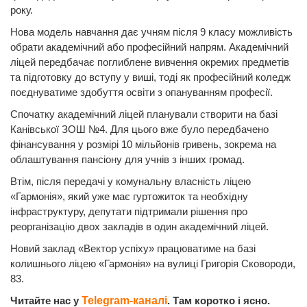
року.
Нова модель навчання дає учням після 9 класу можливість
обрати академічний або професійний напрям. Академічний
ліцей передбачає поглиблене вивчення окремих предметів
та підготовку до вступу у виші, тоді як професійний коледж
поєднуватиме здобуття освіти з опануванням професії.
Спочатку академічний ліцей планували створити на базі
Канівської ЗОШ №4. Для цього вже було передбачено
фінансування у розмірі 10 мільйонів гривень, зокрема на
облаштування пансіону для учнів з інших громад.
Втім, після передачі у комунальну власність ліцею
«Гармонія», який уже має гуртожиток та необхідну
інфраструктуру, депутати підтримали рішення про
реорганізацію двох закладів в один академічний ліцей.
Новий заклад «Вектор успіху» працюватиме на базі
колишнього ліцею «Гармонія» на вулиці Григорія Сковороди,
83.
Читайте нас у
Telegram-каналі
. Там коротко і ясно.