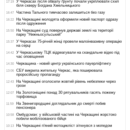
У Черкасах після обвалу ґрунту почали укріплювати схил
17:19
біля скверу Богдана Хмельницького
Частина Тального тимчасово залишиться без газу
16:47
На Черкащині молодята оформили новий паспорт одразу
16:22
після одруження
На Черкащині суд повернув державі землі на території
15:50
парку "Нижньосульський"
У Черкасах 75-річній жінці провели малоінвазивну операцію
15:37
на серці
У Черкаському ТЦК відреагували на скандальне відео під
14:42
час оповіщення
Черкащина - новий центр українського пауерліфтингу
14:30
СБУ викрила жительку Черкас, яка поширювала
13:06
проросійську пропаганду
На Черкащині оголосили жовтий рівень небезпеки через
12:43
грози
На Золотоніщині понад 30 рятувальників гасять пожежу
12:07
торфовища
На Звенигородщині доглядальник до смерті побив
11:59
пенсіонера
Омбудсман: у військовій частині на Черкащині жорстоко
10:58
побили мобілізованого бійця
На Черкащині п'яний мотоцикліст зіткнувся з мопедом
10:13