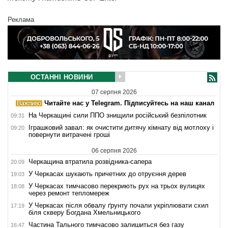
Реклама
ОСТАННІ НОВИНИ
07 серпня 2026
Читайте нас у Telegram. Підписуйтесь на наш канал
На Черкащині сили ППО знищили російський безпілотник
09:31
Іграшковий завал: як очистити дитячу кімнату від мотлоху і
09:20
повернути витрачені гроші
06 серпня 2026
Черкащина втратила розвідника-сапера
20:09
У Черкасах шукають причетних до отруєння дерев
19:03
У Черкасах тимчасово перекриють рух на трьох вулицях
18:08
через ремонт тепломереж
У Черкасах після обвалу ґрунту почали укріплювати схил
17:19
біля скверу Богдана Хмельницького
Частина Тального тимчасово залишиться без газу
16:47