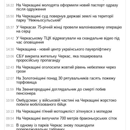
На Черкащині молодята оформили новий паспорт одразу
16:22
після одруження
На Черкащині суд повернув державі землі на території
15:50
парку "Нижньосульський"
У Черкасах 75-річній жінці провели малоінвазивну операцію
15:37
на серці
У Черкаському ТЦК відреагували на скандальне відео під
14:42
час оповіщення
Черкащина - новий центр українського пауерліфтингу
14:30
СБУ викрила жительку Черкас, яка поширювала
13:06
проросійську пропаганду
На Черкащині оголосили жовтий рівень небезпеки через
12:43
грози
На Золотоніщині понад 30 рятувальників гасять пожежу
12:07
торфовища
На Звенигородщині доглядальник до смерті побив
11:59
пенсіонера
Омбудсман: у військовій частині на Черкащині жорстоко
10:58
побили мобілізованого бійця
На Черкащині п'яний мотоцикліст зіткнувся з мопедом
10:13
На Черкащині вилучили 700 метрів браконьєрських сіток
09:54
В одному із парків Черкас знову пошкодили
09:11
попереджувальну табличку