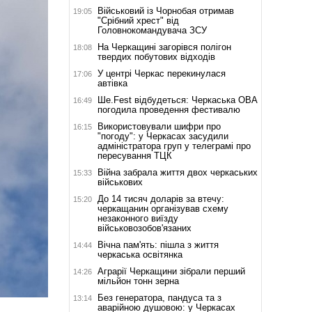
Військовий із Чорнобая отримав
19:05
"Срібний хрест" від
Головнокомандувача ЗСУ
На Черкащині загорівся полігон
18:08
твердих побутових відходів
У центрі Черкас перекинулася
17:06
автівка
Ше.Fest відбудеться: Черкаська ОВА
16:49
погодила проведення фестивалю
Використовували шифри про
16:15
"погоду": у Черкасах засудили
адміністратора груп у телеграмі про
пересування ТЦК
Війна забрала життя двох черкаських
15:33
військових
До 14 тисяч доларів за втечу:
15:20
черкащанин організував схему
незаконного виїзду
військовозобов'язаних
Вічна пам'ять: пішла з життя
14:44
черкаська освітянка
Аграрії Черкащини зібрали перший
14:26
мільйон тонн зерна
Без генератора, пандуса та з
13:14
аварійною душовою: у Черкасах