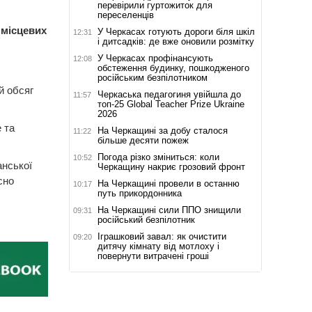
перевірили гуртожиток для
переселенців
 місцевих
У Черкасах готують дороги біля шкіл
12:31
і дитсадків: де вже оновили розмітку
У Черкасах профінансують
12:08
обстеження будинку, пошкодженого
російським безпілотником
й обсяг
Черкаська педагогиня увійшла до
11:57
топ-25 Global Teacher Prize Ukraine
2026
 та
На Черкащині за добу сталося
11:22
більше десяти пожеж
Погода різко зміниться: коли
10:52
анської
Черкащину накриє грозовий фронт
сно
На Черкащині провели в останню
10:17
путь прикордонника
На Черкащині сили ППО знищили
09:31
російський безпілотник
Іграшковий завал: як очистити
09:20
дитячу кімнату від мотлоху і
повернути витрачені гроші