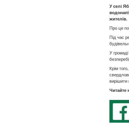
У селі Я
водонапі
жителів.
Про це по
Під час р
будівельн
У громаді
безперебі
Крім того
свердлови
вирішити 
Читайте 