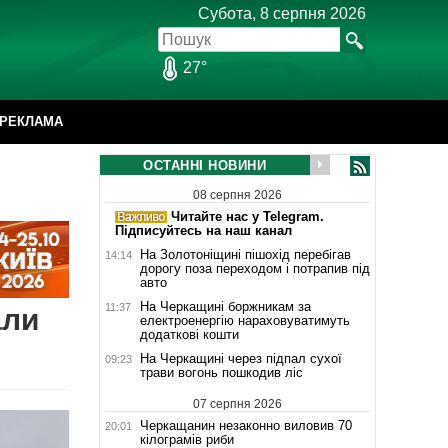
Субота, 8 серпня 2026
27°
РЕКЛАМА
ОСТАННІ НОВИНИ
08 серпня 2026
Читайте нас у Telegram.
Підписуйтесь на наш канал
На Золотоніщині пішохід перебігав
14:14
дорогу поза переходом і потрапив під
авто
На Черкащині боржникам за
11:37
али
електроенергію нараховуватимуть
додаткові кошти
На Черкащині через підпал сухої
09:23
трави вогонь пошкодив ліс
07 серпня 2026
Черкащанин незаконно виловив 70
20:01
кілограмів риби