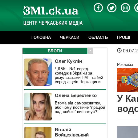
ГОЛОВНА
ЧЕРКАСИ
ОБЛАСТЬ
ГРОШІ
09.07.2
БЛОГИ
Олег Куклін
Реклама
ЧДБК - №1 серед
коледжів України за
результатами НМТ та №2
серед ліцеїв Черкащини
Олена Берестенко
У Ка
Втома від саморозвитку,
водо
або чому постійне “працюй
над собою” виснажує?
Віталій
Войцехівський