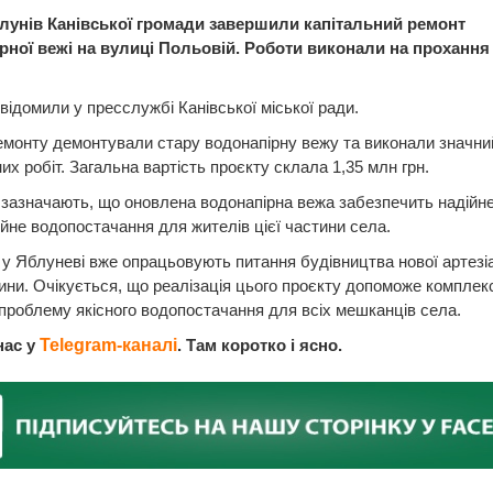
блунів Канівської громади завершили капітальний ремонт
рної вежі на вулиці Польовій. Роботи виконали на прохання
відомили у пресслужбі Канівської міської ради.
емонту демонтували стару водонапірну вежу та виконали значни
их робіт. Загальна вартість проєкту склала 1,35 млн грн.
 зазначають, що оновлена водонапірна вежа забезпечить надійне
йне водопостачання для жителів цієї частини села.
, у Яблуневі вже опрацьовують питання будівництва нової артезі
ни. Очікується, що реалізація цього проєкту допоможе комплек
проблему якісного водопостачання для всіх мешканців села.
нас у
Telegram-каналі
. Там коротко і ясно.