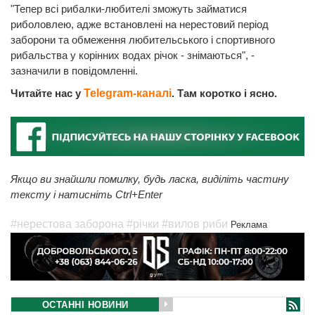
"Тепер всі рибалки-любителі зможуть займатися
риболовлею, адже встановлені на нерестовий період
заборони та обмеження любительського і спортивного
рибальства у корінних водах річок - знімаються", -
зазначили в повідомленні.
Читайте нас у
Telegram-каналі
. Там коротко і ясно.
Якщо ви знайшли помилку, будь ласка, виділіть частину
тексту і натисніть Ctrl+Enter
#нерестова заборона
#річки
#вилов риби
Реклама
ОСТАННІ НОВИНИ