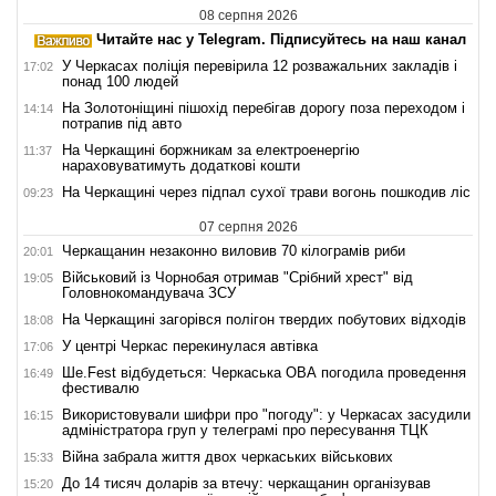
08 серпня 2026
Читайте нас у Telegram. Підписуйтесь на наш канал
У Черкасах поліція перевірила 12 розважальних закладів і
17:02
понад 100 людей
На Золотоніщині пішохід перебігав дорогу поза переходом і
14:14
потрапив під авто
На Черкащині боржникам за електроенергію
11:37
нараховуватимуть додаткові кошти
На Черкащині через підпал сухої трави вогонь пошкодив ліс
09:23
07 серпня 2026
Черкащанин незаконно виловив 70 кілограмів риби
20:01
Військовий із Чорнобая отримав "Срібний хрест" від
19:05
Головнокомандувача ЗСУ
На Черкащині загорівся полігон твердих побутових відходів
18:08
У центрі Черкас перекинулася автівка
17:06
Ше.Fest відбудеться: Черкаська ОВА погодила проведення
16:49
фестивалю
Використовували шифри про "погоду": у Черкасах засудили
16:15
адміністратора груп у телеграмі про пересування ТЦК
Війна забрала життя двох черкаських військових
15:33
До 14 тисяч доларів за втечу: черкащанин організував
15:20