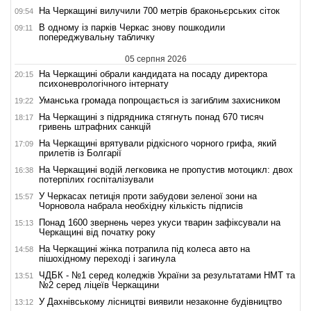
На Черкащині вилучили 700 метрів браконьєрських сіток
09:54
В одному із парків Черкас знову пошкодили
09:11
попереджувальну табличку
05 серпня 2026
На Черкащині обрали кандидата на посаду директора
20:15
психоневрологічного інтернату
Уманська громада попрощається із загиблим захисником
19:22
На Черкащині з підрядника стягнуть понад 670 тисяч
18:17
гривень штрафних санкцій
На Черкащині врятували рідкісного чорного грифа, який
17:09
прилетів із Болгарії
На Черкащині водій легковика не пропустив мотоцикл: двох
16:38
потерпілих госпіталізували
У Черкасах петиція проти забудови зеленої зони на
15:57
Чорновола набрала необхідну кількість підписів
Понад 1600 звернень через укуси тварин зафіксували на
15:13
Черкащині від початку року
На Черкащині жінка потрапила під колеса авто на
14:58
пішохідному переході і загинула
ЧДБК - №1 серед коледжів України за результатами НМТ та
13:51
№2 серед ліцеїв Черкащини
У Дахнівському лісництві виявили незаконне будівництво
13:12