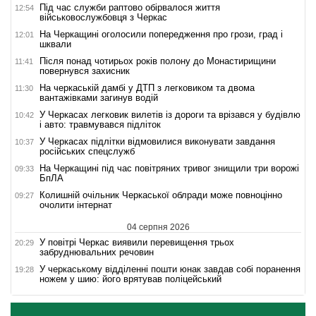
Під час служби раптово обірвалося життя
12:54
військовослужбовця з Черкас
На Черкащині оголосили попередження про грози, град і
12:01
шквали
Після понад чотирьох років полону до Монастирищини
11:41
повернувся захисник
На черкаській дамбі у ДТП з легковиком та двома
11:30
вантажівками загинув водій
У Черкасах легковик вилетів із дороги та врізався у будівлю
10:42
і авто: травмувався підліток
У Черкасах підлітки відмовилися виконувати завдання
10:37
російських спецслужб
На Черкащині під час повітряних тривог знищили три ворожі
09:33
БпЛА
Колишній очільник Черкаської облради може повноцінно
09:27
очолити інтернат
04 серпня 2026
У повітрі Черкас виявили перевищення трьох
20:29
забруднювальних речовин
У черкаському відділенні пошти юнак завдав собі поранення
19:28
ножем у шию: його врятував поліцейський