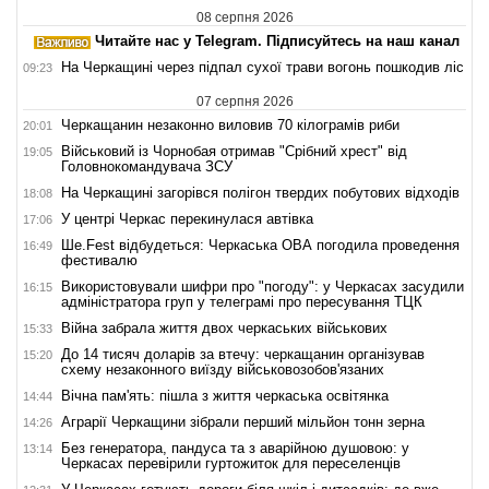
08 серпня 2026
Читайте нас у Telegram. Підписуйтесь на наш канал
На Черкащині через підпал сухої трави вогонь пошкодив ліс
09:23
07 серпня 2026
Черкащанин незаконно виловив 70 кілограмів риби
20:01
Військовий із Чорнобая отримав "Срібний хрест" від
19:05
Головнокомандувача ЗСУ
На Черкащині загорівся полігон твердих побутових відходів
18:08
У центрі Черкас перекинулася автівка
17:06
Ше.Fest відбудеться: Черкаська ОВА погодила проведення
16:49
фестивалю
Використовували шифри про "погоду": у Черкасах засудили
16:15
адміністратора груп у телеграмі про пересування ТЦК
Війна забрала життя двох черкаських військових
15:33
До 14 тисяч доларів за втечу: черкащанин організував
15:20
схему незаконного виїзду військовозобов'язаних
Вічна пам'ять: пішла з життя черкаська освітянка
14:44
Аграрії Черкащини зібрали перший мільйон тонн зерна
14:26
Без генератора, пандуса та з аварійною душовою: у
13:14
Черкасах перевірили гуртожиток для переселенців