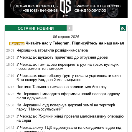
ОСТАННІ НОВИНИ
06 серпня 2026
Читайте нас у Telegram. Підписуйтесь на наш канал
Черкащина втратила розвідника-сапера
20:09
У Черкасах шукають причетних до отруєння дерев
19:03
У Черкасах тимчасово перекриють рух на трьох вулицях
18:08
через ремонт тепломереж
У Черкасах після обвалу ґрунту почали укріплювати схил
17:19
біля скверу Богдана Хмельницького
Частина Тального тимчасово залишиться без газу
16:47
На Черкащині молодята оформили новий паспорт одразу
16:22
після одруження
На Черкащині суд повернув державі землі на території
15:50
парку "Нижньосульський"
У Черкасах 75-річній жінці провели малоінвазивну операцію
15:37
на серці
У Черкаському ТЦК відреагували на скандальне відео під
14:42
час оповіщення