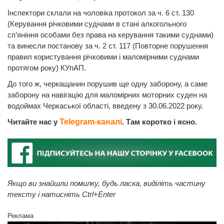
Інспектори склали на чоловіка протокол за ч. 6 ст. 130
(Керування річковими суднами в стані алкогольного
сп’яніння особами без права на керування такими суднами)
та винесли постанову за ч. 2 ст. 117 (Повторне порушення
правил користування річковими і маломірними суднами
протягом року) КУпАП.
До того ж, черкащанин порушив ще одну заборону, а саме
заборону на навігацію для маломірних моторних суден на
водоймах Черкаської області, введену з 30.06.2022 року.
Читайте нас у
Telegram-каналі
. Там коротко і ясно.
Якщо ви знайшли помилку, будь ласка, виділіть частину
тексту і натисніть Ctrl+Enter
Реклама