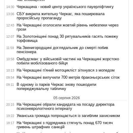
Черкащина - новий центр українського пауерліфтингу
14:30
СБУ викрила жительку Черкас, яка поширювала
13:06
проросійську пропаганду
На Черкащині оголосили жовтий рівень небезпеки через
12:43
грози
На Золотоніщині понад 30 рятувальників гасять пожежу
12:07
торфовища
На Звенигородщині доглядальник до смерті побив
11:59
пенсіонера
Омбудсман: у військовій частині на Черкащині жорстоко
10:58
побили мобілізованого бійця
На Черкащині п'яний мотоцикліст зіткнувся з мопедом
10:13
На Черкащині вилучили 700 метрів браконьєрських сіток
09:54
В одному із парків Черкас знову пошкодили
09:11
попереджувальну табличку
05 серпня 2026
На Черкащині обрали кандидата на посаду директора
20:15
психоневрологічного інтернату
Уманська громада попрощається із загиблим захисником
19:22
На Черкащині з підрядника стягнуть понад 670 тисяч
18:17
гривень штрафних санкцій