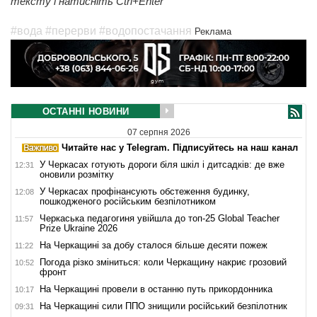
тексту і натисніть Ctrl+Enter
#вода
#перерви
#водопостачання
Реклама
ОСТАННІ НОВИНИ
07 серпня 2026
Читайте нас у Telegram. Підписуйтесь на наш канал
У Черкасах готують дороги біля шкіл і дитсадків: де вже
12:31
оновили розмітку
У Черкасах профінансують обстеження будинку,
12:08
пошкодженого російським безпілотником
Черкаська педагогиня увійшла до топ-25 Global Teacher
11:57
Prize Ukraine 2026
На Черкащині за добу сталося більше десяти пожеж
11:22
Погода різко зміниться: коли Черкащину накриє грозовий
10:52
фронт
На Черкащині провели в останню путь прикордонника
10:17
На Черкащині сили ППО знищили російський безпілотник
09:31