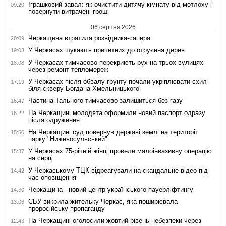
Іграшковий завал: як очистити дитячу кімнату від мотлоху і
09:20
повернути витрачені гроші
06 серпня 2026
Черкащина втратила розвідника-сапера
20:09
У Черкасах шукають причетних до отруєння дерев
19:03
У Черкасах тимчасово перекриють рух на трьох вулицях
18:08
через ремонт тепломереж
У Черкасах після обвалу ґрунту почали укріплювати схил
17:19
біля скверу Богдана Хмельницького
Частина Тального тимчасово залишиться без газу
16:47
На Черкащині молодята оформили новий паспорт одразу
16:22
після одруження
На Черкащині суд повернув державі землі на території
15:50
парку "Нижньосульський"
У Черкасах 75-річній жінці провели малоінвазивну операцію
15:37
на серці
У Черкаському ТЦК відреагували на скандальне відео під
14:42
час оповіщення
Черкащина - новий центр українського пауерліфтингу
14:30
СБУ викрила жительку Черкас, яка поширювала
13:06
проросійську пропаганду
На Черкащині оголосили жовтий рівень небезпеки через
12:43