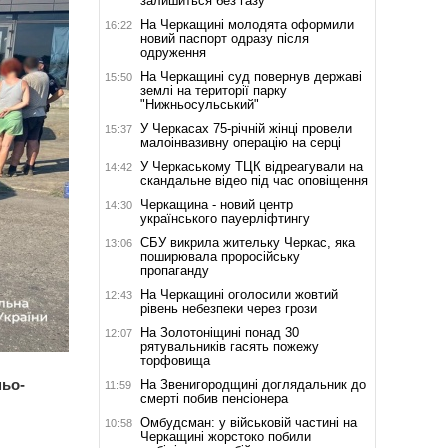
залишиться без газу
На Черкащині молодята оформили
16:22
новий паспорт одразу після
одруження
На Черкащині суд повернув державі
15:50
землі на території парку
"Нижньосульський"
У Черкасах 75-річній жінці провели
15:37
малоінвазивну операцію на серці
У Черкаському ТЦК відреагували на
14:42
скандальне відео під час оповіщення
Черкащина - новий центр
14:30
українського пауерліфтингу
СБУ викрила жительку Черкас, яка
13:06
поширювала проросійську
пропаганду
На Черкащині оголосили жовтий
12:43
рівень небезпеки через грози
На Золотоніщині понад 30
12:07
рятувальників гасять пожежу
торфовища
ньо-
На Звенигородщині доглядальник до
11:59
смерті побив пенсіонера
Омбудсман: у військовій частині на
10:58
Черкащині жорстоко побили