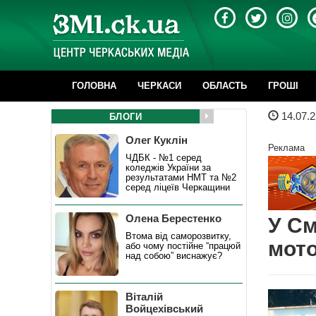
ГОЛОВНА
ЧЕРКАСИ
ОБЛАСТЬ
ГРОШІ
14.07.2
БЛОГИ
Олег Куклін
Реклама
ЧДБК - №1 серед
коледжів України за
результатами НМТ та №2
серед ліцеїв Черкащини
Олена Берестенко
У См
Втома від саморозвитку,
мот
або чому постійне “працюй
над собою” виснажує?
Віталій
Войцехівський