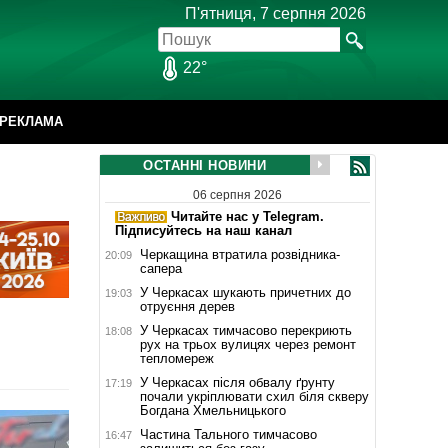
П'ятниця, 7 серпня 2026
22°
РЕКЛАМА
ОСТАННІ НОВИНИ
06 серпня 2026
Читайте нас у Telegram.
Підписуйтесь на наш канал
Черкащина втратила розвідника-
20:09
сапера
У Черкасах шукають причетних до
19:03
отруєння дерев
У Черкасах тимчасово перекриють
18:08
рух на трьох вулицях через ремонт
тепломереж
У Черкасах після обвалу ґрунту
17:19
почали укріплювати схил біля скверу
Богдана Хмельницького
Частина Тального тимчасово
16:47