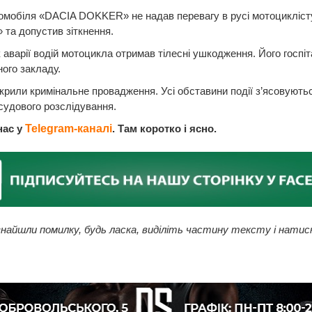
омобіля «DACIA DOKKER» не надав перевагу в русі мотоцикліст
 та допустив зіткнення.
 аварії водій мотоцикла отримав тілесні ушкодження. Його госпі
ого закладу.
дкрили кримінальне провадження. Усі обставини події з’ясовують
удового розслідування.
нас у
Telegram-каналі
. Там коротко і ясно.
найшли помилку, будь ласка, виділіть частину тексту і натис