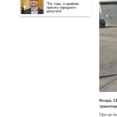
"Рік тому, я прийняв
присягу народного
депутата"
Вчора, 1
транспор
Про це по