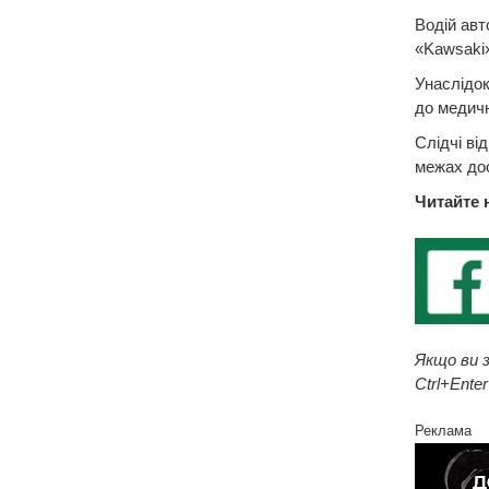
Водій авт
«Kawsaki»
Унаслідок
до медичн
Слідчі ві
межах дос
Читайте 
Якщо ви з
Ctrl+Enter
Реклама