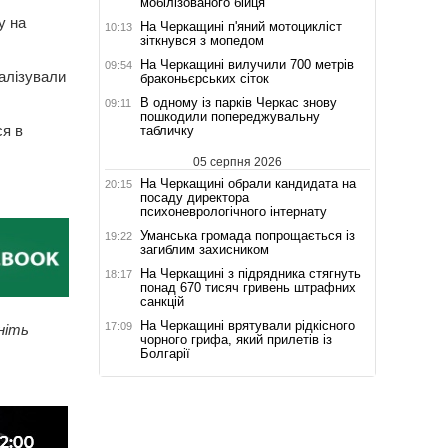
мобілізованого бійця
у на
На Черкащині п'яний мотоцикліст
10:13
зіткнувся з мопедом
На Черкащині вилучили 700 метрів
09:54
талізували
браконьєрських сіток
В одному із парків Черкас знову
09:11
пошкодили попереджувальну
ся в
табличку
05 серпня 2026
На Черкащині обрали кандидата на
20:15
посаду директора
психоневрологічного інтернату
Уманська громада попрощається із
19:22
загиблим захисником
На Черкащині з підрядника стягнуть
18:17
понад 670 тисяч гривень штрафних
санкцій
На Черкащині врятували рідкісного
17:09
ніть
чорного грифа, який прилетів із
Болгарії