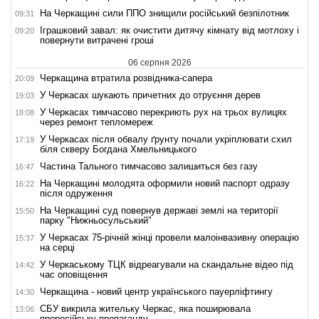
На Черкащині сили ППО знищили російський безпілотник
09:31
Іграшковий завал: як очистити дитячу кімнату від мотлоху і
09:20
повернути витрачені гроші
06 серпня 2026
Черкащина втратила розвідника-сапера
20:09
У Черкасах шукають причетних до отруєння дерев
19:03
У Черкасах тимчасово перекриють рух на трьох вулицях
18:08
через ремонт тепломереж
У Черкасах після обвалу ґрунту почали укріплювати схил
17:19
біля скверу Богдана Хмельницького
Частина Тального тимчасово залишиться без газу
16:47
На Черкащині молодята оформили новий паспорт одразу
16:22
після одруження
На Черкащині суд повернув державі землі на території
15:50
парку "Нижньосульський"
У Черкасах 75-річній жінці провели малоінвазивну операцію
15:37
на серці
У Черкаському ТЦК відреагували на скандальне відео під
14:42
час оповіщення
Черкащина - новий центр українського пауерліфтингу
14:30
СБУ викрила жительку Черкас, яка поширювала
13:06
проросійську пропаганду