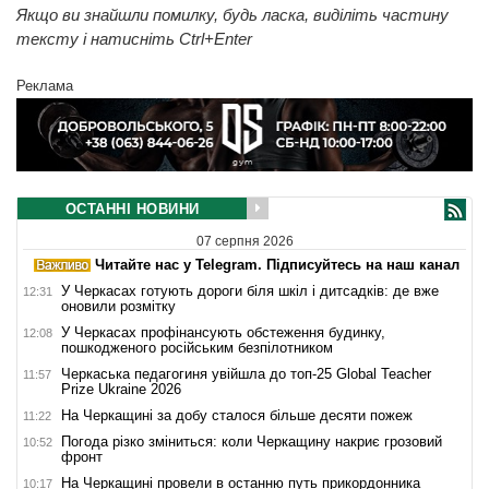
Якщо ви знайшли помилку, будь ласка, виділіть частину
тексту і натисніть Ctrl+Enter
Реклама
ОСТАННІ НОВИНИ
07 серпня 2026
Читайте нас у Telegram. Підписуйтесь на наш канал
У Черкасах готують дороги біля шкіл і дитсадків: де вже
12:31
оновили розмітку
У Черкасах профінансують обстеження будинку,
12:08
пошкодженого російським безпілотником
Черкаська педагогиня увійшла до топ-25 Global Teacher
11:57
Prize Ukraine 2026
На Черкащині за добу сталося більше десяти пожеж
11:22
Погода різко зміниться: коли Черкащину накриє грозовий
10:52
фронт
На Черкащині провели в останню путь прикордонника
10:17