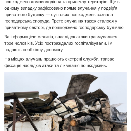
пошкоджено домоволодіння та прилеглу територію. Ще в
одному випадку зафіксовано пряме влучання у подвір’я
приватного будинку — суттєвих пошкоджень зазнала
господарська споруда. Третє влучання також сталося у
приватному секторі, де пошкоджено господарську будівлю.
За інформацією медиків, внаслідок атаки травмувалися
троє чоловіків. Усіх постраждалих госпіталізували, їм
надають необхідну допомогу.
На місцях влучань працюють екстрені служби, триває
фіксація наслідків атаки та ліквідація пошкоджень.