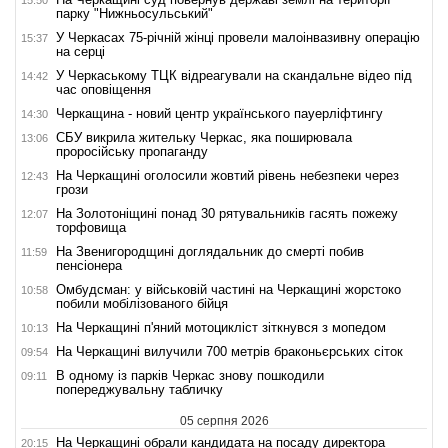
парку "Нижньосульський"
У Черкасах 75-річній жінці провели малоінвазивну операцію
15:37
на серці
У Черкаському ТЦК відреагували на скандальне відео під
14:42
час оповіщення
Черкащина - новий центр українського пауерліфтингу
14:30
СБУ викрила жительку Черкас, яка поширювала
13:06
проросійську пропаганду
На Черкащині оголосили жовтий рівень небезпеки через
12:43
грози
На Золотоніщині понад 30 рятувальників гасять пожежу
12:07
торфовища
На Звенигородщині доглядальник до смерті побив
11:59
пенсіонера
Омбудсман: у військовій частині на Черкащині жорстоко
10:58
побили мобілізованого бійця
На Черкащині п'яний мотоцикліст зіткнувся з мопедом
10:13
На Черкащині вилучили 700 метрів браконьєрських сіток
09:54
В одному із парків Черкас знову пошкодили
09:11
попереджувальну табличку
05 серпня 2026
На Черкащині обрали кандидата на посаду директора
20:15