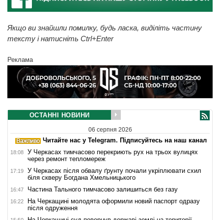
Якщо ви знайшли помилку, будь ласка, виділіть частину
тексту і натисніть Ctrl+Enter
Реклама
ОСТАННІ НОВИНИ
06 серпня 2026
Читайте нас у Telegram. Підписуйтесь на наш канал
У Черкасах тимчасово перекриють рух на трьох вулицях
18:08
через ремонт тепломереж
У Черкасах після обвалу ґрунту почали укріплювати схил
17:19
біля скверу Богдана Хмельницького
Частина Тального тимчасово залишиться без газу
16:47
На Черкащині молодята оформили новий паспорт одразу
16:22
після одруження
На Черкащині суд повернув державі землі на території
15:50