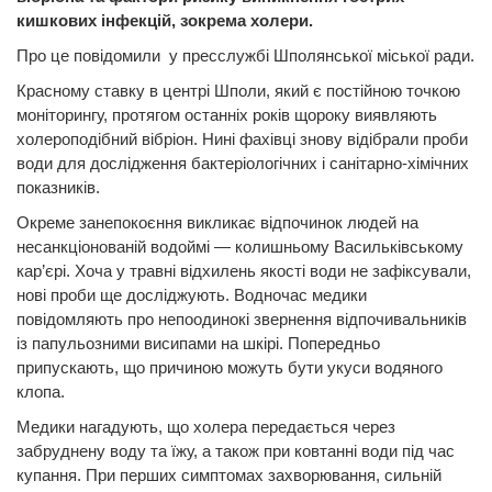
кишкових інфекцій, зокрема холери.
Про це повідомили у пресслужбі Шполянської міської ради.
Красному ставку в центрі Шполи, який є постійною точкою
моніторингу, протягом останніх років щороку виявляють
холероподібний вібріон. Нині фахівці знову відібрали проби
води для дослідження бактеріологічних і санітарно-хімічних
показників.
Окреме занепокоєння викликає відпочинок людей на
несанкціонованій водоймі — колишньому Васильківському
кар’єрі. Хоча у травні відхилень якості води не зафіксували,
нові проби ще досліджують. Водночас медики
повідомляють про непоодинокі звернення відпочивальників
із папульозними висипами на шкірі. Попередньо
припускають, що причиною можуть бути укуси водяного
клопа.
Медики нагадують, що холера передається через
забруднену воду та їжу, а також при ковтанні води під час
купання. При перших симптомах захворювання, сильній