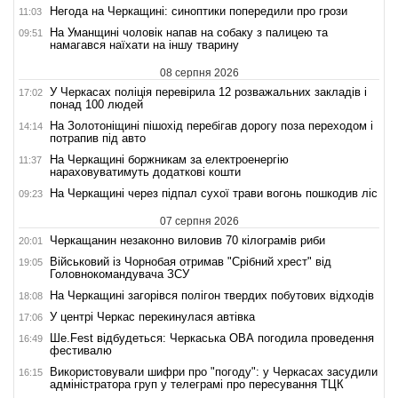
Негода на Черкащині: синоптики попередили про грози
11:03
На Уманщині чоловік напав на собаку з палицею та
09:51
намагався наїхати на іншу тварину
08 серпня 2026
У Черкасах поліція перевірила 12 розважальних закладів і
17:02
понад 100 людей
На Золотоніщині пішохід перебігав дорогу поза переходом і
14:14
потрапив під авто
На Черкащині боржникам за електроенергію
11:37
нараховуватимуть додаткові кошти
На Черкащині через підпал сухої трави вогонь пошкодив ліс
09:23
07 серпня 2026
Черкащанин незаконно виловив 70 кілограмів риби
20:01
Військовий із Чорнобая отримав "Срібний хрест" від
19:05
Головнокомандувача ЗСУ
На Черкащині загорівся полігон твердих побутових відходів
18:08
У центрі Черкас перекинулася автівка
17:06
Ше.Fest відбудеться: Черкаська ОВА погодила проведення
16:49
фестивалю
Використовували шифри про "погоду": у Черкасах засудили
16:15
адміністратора груп у телеграмі про пересування ТЦК