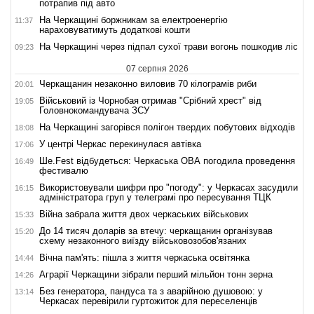
потрапив під авто
На Черкащині боржникам за електроенергію
11:37
нараховуватимуть додаткові кошти
На Черкащині через підпал сухої трави вогонь пошкодив ліс
09:23
07 серпня 2026
Черкащанин незаконно виловив 70 кілограмів риби
20:01
Військовий із Чорнобая отримав "Срібний хрест" від
19:05
Головнокомандувача ЗСУ
На Черкащині загорівся полігон твердих побутових відходів
18:08
У центрі Черкас перекинулася автівка
17:06
Ше.Fest відбудеться: Черкаська ОВА погодила проведення
16:49
фестивалю
Використовували шифри про "погоду": у Черкасах засудили
16:15
адміністратора груп у телеграмі про пересування ТЦК
Війна забрала життя двох черкаських військових
15:33
До 14 тисяч доларів за втечу: черкащанин організував
15:20
схему незаконного виїзду військовозобов'язаних
Вічна пам'ять: пішла з життя черкаська освітянка
14:44
Аграрії Черкащини зібрали перший мільйон тонн зерна
14:26
Без генератора, пандуса та з аварійною душовою: у
13:14
Черкасах перевірили гуртожиток для переселенців