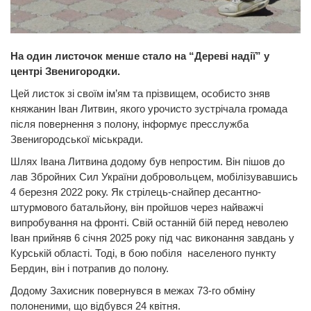
На один листочок менше стало на “Дереві надії” у
центрі Звенигородки.
Цей листок зі своїм ім’ям та прізвищем, особисто зняв
княжанин Іван Литвин, якого урочисто зустрічала громада
після повернення з полону, інформує пресслужба
Звенигородської міськради.
Шлях Івана Литвина додому був непростим. Він пішов до
лав Збройних Сил України добровольцем, мобілізувавшись
4 березня 2022 року. Як стрілець-снайпер десантно-
штурмового батальйону, він пройшов через найважчі
випробування на фронті. Свій останній бій перед неволею
Іван прийняв 6 січня 2025 року під час виконання завдань у
Курській області. Тоді, в бою побіля населеного пункту
Бердин, він і потрапив до полону.
Додому Захисник повернувся в межах 73-го обміну
полоненими, що відбувся 24 квітня.