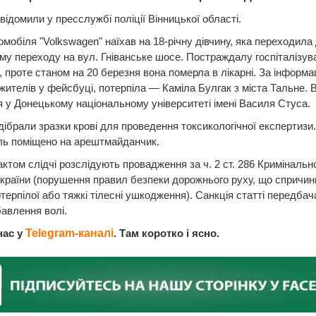
відомили у пресслужбі поліції Вінницької області.
омобіля "Volkswagen" наїхав на 18-річну дівчину, яка переходила
му переходу на вул. Гніванське шосе. Постраждалу госпіталізув
 проте станом на 20 березня вона померла в лікарні. За інформа
жителів у фейсбуці, потерпіла — Каміла Булгак з міста Тальне. 
 у Донецькому національному університеті імені Василя Стуса.
ідібрали зразки крові для проведення токсикологічної експертизи.
ль поміщено на арештмайданчик.
ктом слідчі розслідують провадження за ч. 2 ст. 286 Кримінальн
країни (порушення правил безпеки дорожнього руху, що спричи
терпілої або тяжкі тілесні ушкодження). Санкція статті передбач
бавлення волі.
нас у
Telegram-каналі
. Там коротко і ясно.