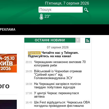
П'ятниця, 7 серпня 2026
23°
РЕКЛАМА
ОСТАННІ НОВИНИ
07 серпня 2026
Читайте нас у Telegram.
Підписуйтесь на наш канал
Черкащанин незаконно виловив 70
20:01
кілограмів риби
Військовий із Чорнобая отримав
19:05
"Срібний хрест" від
Головнокомандувача ЗСУ
ого
На Черкащині загорівся полігон
18:08
твердих побутових відходів
У центрі Черкас перекинулася
17:06
автівка
Ше.Fest відбудеться: Черкаська ОВА
16:49
погодила проведення фестивалю