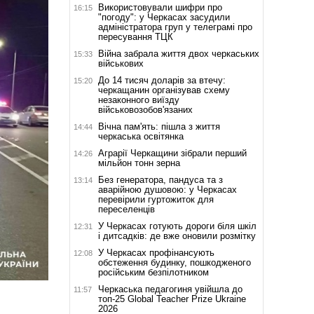
Використовували шифри про
16:15
"погоду": у Черкасах засудили
адміністратора груп у телеграмі про
пересування ТЦК
Війна забрала життя двох черкаських
15:33
військових
До 14 тисяч доларів за втечу:
15:20
черкащанин організував схему
незаконного виїзду
військовозобов'язаних
Вічна пам'ять: пішла з життя
14:44
черкаська освітянка
Аграрії Черкащини зібрали перший
14:26
мільйон тонн зерна
Без генератора, пандуса та з
13:14
аварійною душовою: у Черкасах
перевірили гуртожиток для
переселенців
У Черкасах готують дороги біля шкіл
12:31
і дитсадків: де вже оновили розмітку
У Черкасах профінансують
12:08
обстеження будинку, пошкодженого
російським безпілотником
Черкаська педагогиня увійшла до
11:57
топ-25 Global Teacher Prize Ukraine
2026