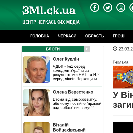
ГОЛОВНА
ЧЕРКАСИ
ОБЛАСТЬ
ГРОШІ
23.03.2
БЛОГИ
Олег Куклін
Реклама
ЧДБК - №1 серед
коледжів України за
результатами НМТ та №2
серед ліцеїв Черкащини
Олена Берестенко
У Ві
Втома від саморозвитку,
заги
або чому постійне “працюй
над собою” виснажує?
Віталій
Войцехівський