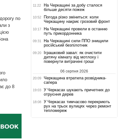
На Черкащині за добу сталося
11:22
більше десяти пожеж
Погода різко зміниться: коли
10:52
 дорогу по
Черкащину накриє грозовий фронт
али з
На Черкащині провели в останню
10:17
цією
путь прикордонника
Вона
На Черкащині сили ППО знищили
09:31
російський безпілотник
Іграшковий завал: як очистити
09:20
дитячу кімнату від мотлоху і
повернути витрачені гроші
06 серпня 2026
ого
Черкащина втратила розвідника-
20:09
нило
сапера
ає до 8
У Черкасах шукають причетних до
19:03
отруєння дерев
У Черкасах тимчасово перекриють
18:08
рух на трьох вулицях через ремонт
тепломереж