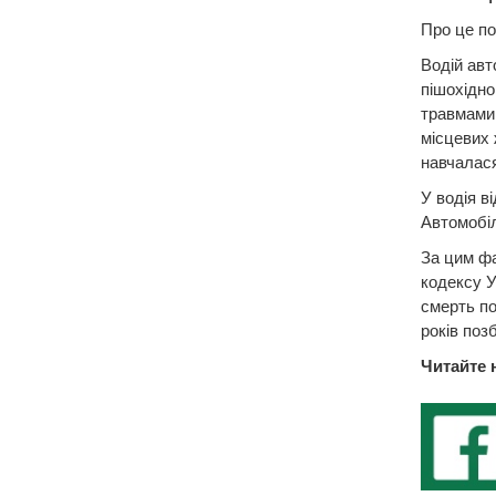
Про це по
Водій авт
пішохідно
травмами,
місцевих 
навчалася
У водія в
Автомобі
За цим фа
кодексу У
смерть по
років поз
Читайте 