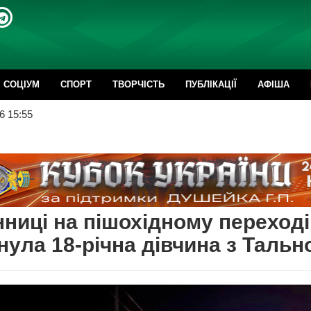
CОЦІУМ
СПОРТ
ТВОРЧІСТЬ
ПУБЛІКАЦІЇ
АФІША
6 15:55
нниці на пішохідному переході
нула 18-річна дівчина з Тальн