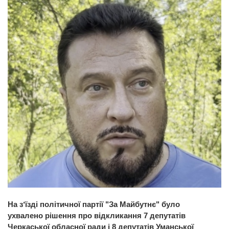
На зʼїзді політичної партії "За Майбутнє" було
ухвалено рішення про відкликання 7 депутатів
Черкаської обласної ради і 8 депутатів Уманської