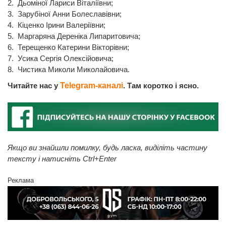
2. Дьоміної Лариси Віталіївни;
3. Зарубіної Анни Болеславівни;
4. Кіценко Ірини Валеріївни;
5. Маргаряна Дереніка Липаритовича;
6. Терещенко Катерини Вікторівни;
7. Усика Сергія Олексійовича;
8. Чистика Миколи Миколайовича.
Читайте нас у
Telegram-каналі
. Там коротко і ясно.
Якщо ви знайшли помилку, будь ласка, виділіть частину
тексту і натисніть Ctrl+Enter
Реклама