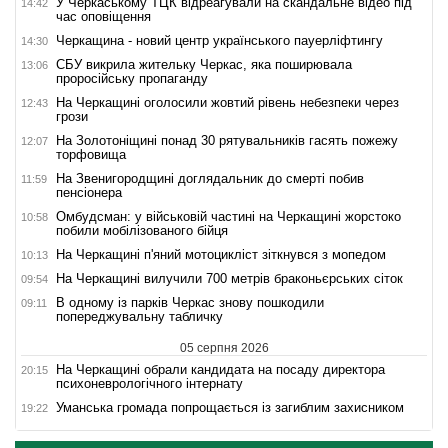
У Черкаському ТЦК відреагували на скандальне відео під
14:42
час оповіщення
Черкащина - новий центр українського пауерліфтингу
14:30
СБУ викрила жительку Черкас, яка поширювала
13:06
проросійську пропаганду
На Черкащині оголосили жовтий рівень небезпеки через
12:43
грози
На Золотоніщині понад 30 рятувальників гасять пожежу
12:07
торфовища
На Звенигородщині доглядальник до смерті побив
11:59
пенсіонера
Омбудсман: у військовій частині на Черкащині жорстоко
10:58
побили мобілізованого бійця
На Черкащині п'яний мотоцикліст зіткнувся з мопедом
10:13
На Черкащині вилучили 700 метрів браконьєрських сіток
09:54
В одному із парків Черкас знову пошкодили
09:11
попереджувальну табличку
05 серпня 2026
На Черкащині обрали кандидата на посаду директора
20:15
психоневрологічного інтернату
Уманська громада попрощається із загиблим захисником
19:22