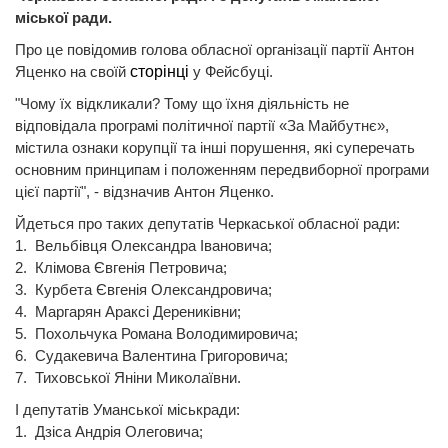
міської ради.
Про це повідомив голова обласної організації партії Антон
Яценко на своїй
сторінці
у Фейсбуці.
"Чому їх відкликали? Тому що їхня діяльність не
відповідала програмі політичної партії «За Майбутнє»,
містила ознаки корупції та інші порушення, які суперечать
основним принципам і положенням передвиборної програми
цієї партії", - відзначив Антон Яценко.
Йдеться про таких депутатів Черкаської обласної ради:
1. Вельбівця Олександра Івановича;
2. Клімова Євгенія Петровича;
3. Курбета Євгенія Олександровича;
4. Маргарян Араксі Дерениківни;
5. Похольчука Романа Володимировича;
6. Судакевича Валентина Григоровича;
7. Тиховської Яніни Миколаївни.
І депутатів Уманської міськради:
1. Дзіса Андрія Олеговича;