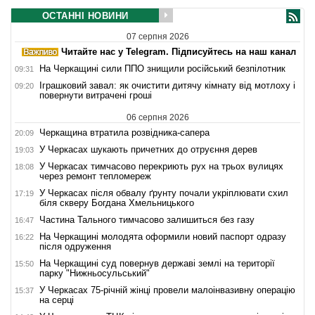
ОСТАННІ НОВИНИ
07 серпня 2026
Читайте нас у Telegram. Підписуйтесь на наш канал
На Черкащині сили ППО знищили російський безпілотник
09:31
Іграшковий завал: як очистити дитячу кімнату від мотлоху і
09:20
повернути витрачені гроші
06 серпня 2026
Черкащина втратила розвідника-сапера
20:09
У Черкасах шукають причетних до отруєння дерев
19:03
У Черкасах тимчасово перекриють рух на трьох вулицях
18:08
через ремонт тепломереж
У Черкасах після обвалу ґрунту почали укріплювати схил
17:19
біля скверу Богдана Хмельницького
Частина Тального тимчасово залишиться без газу
16:47
На Черкащині молодята оформили новий паспорт одразу
16:22
після одруження
На Черкащині суд повернув державі землі на території
15:50
парку "Нижньосульський"
У Черкасах 75-річній жінці провели малоінвазивну операцію
15:37
на серці