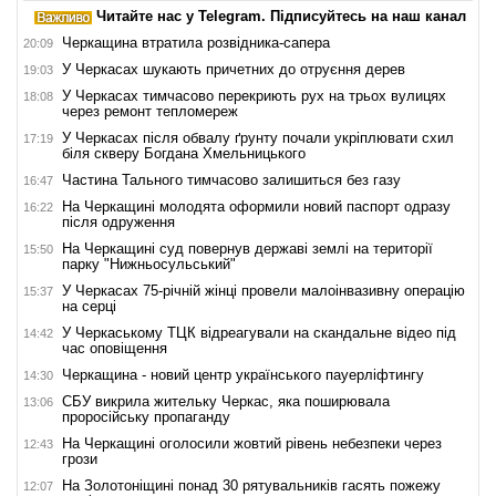
Читайте нас у Telegram. Підписуйтесь на наш канал
Черкащина втратила розвідника-сапера
20:09
У Черкасах шукають причетних до отруєння дерев
19:03
У Черкасах тимчасово перекриють рух на трьох вулицях
18:08
через ремонт тепломереж
У Черкасах після обвалу ґрунту почали укріплювати схил
17:19
біля скверу Богдана Хмельницького
Частина Тального тимчасово залишиться без газу
16:47
На Черкащині молодята оформили новий паспорт одразу
16:22
після одруження
На Черкащині суд повернув державі землі на території
15:50
парку "Нижньосульський"
У Черкасах 75-річній жінці провели малоінвазивну операцію
15:37
на серці
У Черкаському ТЦК відреагували на скандальне відео під
14:42
час оповіщення
Черкащина - новий центр українського пауерліфтингу
14:30
СБУ викрила жительку Черкас, яка поширювала
13:06
проросійську пропаганду
На Черкащині оголосили жовтий рівень небезпеки через
12:43
грози
На Золотоніщині понад 30 рятувальників гасять пожежу
12:07