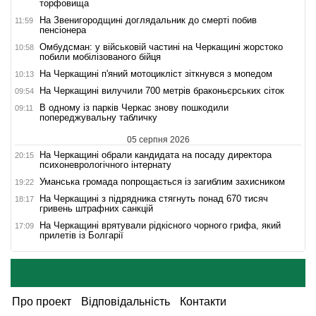
торфовища
На Звенигородщині доглядальник до смерті побив
11:59
пенсіонера
Омбудсман: у військовій частині на Черкащині жорстоко
10:58
побили мобілізованого бійця
На Черкащині п'яний мотоцикліст зіткнувся з мопедом
10:13
На Черкащині вилучили 700 метрів браконьєрських сіток
09:54
В одному із парків Черкас знову пошкодили
09:11
попереджувальну табличку
05 серпня 2026
На Черкащині обрали кандидата на посаду директора
20:15
психоневрологічного інтернату
Уманська громада попрощається із загиблим захисником
19:22
На Черкащині з підрядника стягнуть понад 670 тисяч
18:17
гривень штрафних санкцій
На Черкащині врятували рідкісного чорного грифа, який
17:09
прилетів із Болгарії
Про проект
Відповідальність
Контакти