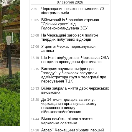
07 серпня 2026
Черкащанин незаконно виловив 70
20:01
кілограмів риби
Військовий із Чорнобая отримав
19:05
"Срібний хрест" від
Головнокомандувача ЗСУ
На Черкащині загорівся полігон
18:08
твердих побутових відходів
У центрі Черкас перекинулася
17:06
автівка
Ше.Fest відбудеться: Черкаська ОВА
16:49
погодила проведення фестивалю
Використовували шифри про
16:15
"погоду": у Черкасах засудили
адміністратора груп у телеграмі про
пересування ТЦК
Війна забрала життя двох черкаських
15:33
військових
До 14 тисяч доларів за втечу:
15:20
черкащанин організував схему
незаконного виїзду
військовозобов'язаних
Вічна пам'ять: пішла з життя
14:44
черкаська освітянка
Аграрії Черкащини зібрали перший
14:26