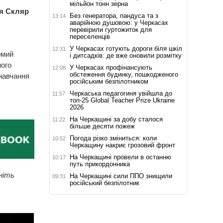
мільйон тонн зерна
ія Скляр
Без генератора, пандуса та з
13:14
аварійною душовою: у Черкасах
перевірили гуртожиток для
переселенців
У Черкасах готують дороги біля шкіл
12:31
омий
і дитсадків: де вже оновили розмітку
ного
У Черкасах профінансують
12:08
обстеження будинку, пошкодженого
навчання
російським безпілотником
Черкаська педагогиня увійшла до
11:57
топ-25 Global Teacher Prize Ukraine
2026
На Черкащині за добу сталося
11:22
більше десяти пожеж
Погода різко зміниться: коли
10:52
Черкащину накриє грозовий фронт
На Черкащині провели в останню
10:17
путь прикордонника
ніть
На Черкащині сили ППО знищили
09:31
російський безпілотник