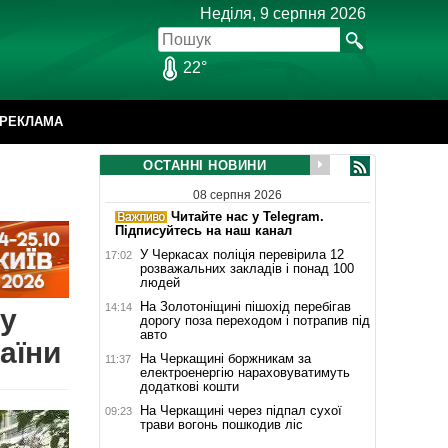
Неділя, 9 серпня 2026
22°
РЕКЛАМА
ОСТАННІ НОВИНИ
08 серпня 2026
Читайте нас у Telegram.
Підписуйтесь на наш канал
У Черкасах поліція перевірила 12
17:02
розважальних закладів і понад 100
людей
На Золотоніщині пішохід перебігав
14:14
ку
дорогу поза переходом і потрапив під
авто
раїни
На Черкащині боржникам за
11:37
електроенергію нараховуватимуть
додаткові кошти
На Черкащині через підпал сухої
09:23
трави вогонь пошкодив ліс