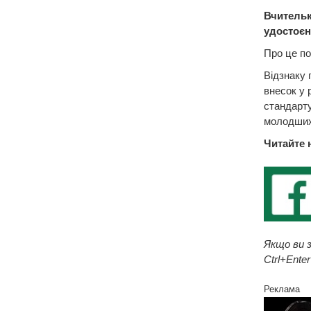
Вчительк
удостоєна
Про це по
Відзнаку 
внесок у 
стандарту
молодших
Читайте 
Якщо ви з
Ctrl+Enter
Реклама