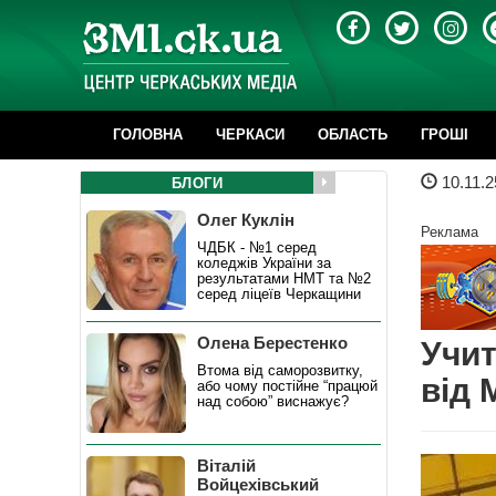
ГОЛОВНА
ЧЕРКАСИ
ОБЛАСТЬ
ГРОШІ
10.11.2
БЛОГИ
Олег Куклін
Реклама
ЧДБК - №1 серед
коледжів України за
результатами НМТ та №2
серед ліцеїв Черкащини
Олена Берестенко
Учит
Втома від саморозвитку,
від 
або чому постійне “працюй
над собою” виснажує?
Віталій
Войцехівський