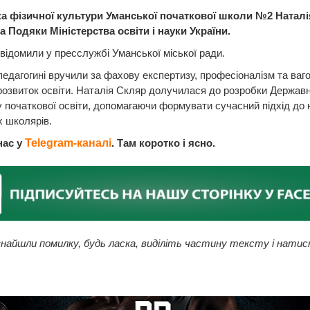
а фізичної культури Уманської початкової школи №2 Натал
 Подяки Міністерства освіти і науки України.
відомили у пресслужбі Уманської міської ради.
педагогині вручили за фахову експертизу, професіоналізм та ваг
розвиток освіти. Наталія Скляр долучилася до розробки Держав
 початкової освіти, допомагаючи формувати сучасний підхід до 
 школярів.
нас у
Telegram-каналі
. Там коротко і ясно.
найшли помилку, будь ласка, виділіть частину тексту і натис