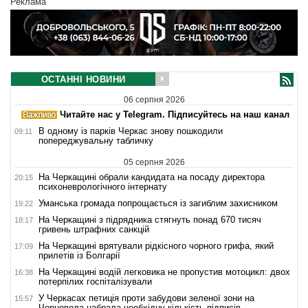
Реклама
ОСТАННІ НОВИНИ
06 серпня 2026
Читайте нас у Telegram. Підписуйтесь на наш канал
В одному із парків Черкас знову пошкодили
09:11
попереджувальну табличку
05 серпня 2026
На Черкащині обрали кандидата на посаду директора
20:15
психоневрологічного інтернату
Уманська громада попрощається із загиблим захисником
19:22
На Черкащині з підрядника стягнуть понад 670 тисяч
18:17
гривень штрафних санкцій
На Черкащині врятували рідкісного чорного грифа, який
17:09
прилетів із Болгарії
На Черкащині водій легковика не пропустив мотоцикл: двох
16:38
потерпілих госпіталізували
У Черкасах петиція проти забудови зеленої зони на
15:57
Чорновола набрала необхідну кількість підписів