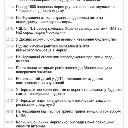
Понад 1600 звернень через укуси тварин зафіксували на
15:13
Черкащині від початку року
На Черкащині жінка потрапила під колеса авто на
14:58
пішохідному переході і загинула
ЧДБК - №1 серед коледжів України за результатами НМТ та
13:51
№2 серед ліцеїв Черкащини
У Дахнівському лісництві виявили незаконне будівництво
13:12
Під час служби раптово обірвалося життя
12:54
військовослужбовця з Черкас
На Черкащині оголосили попередження про грози, град і
12:01
шквали
Після понад чотирьох років полону до Монастирищини
11:41
повернувся захисник
На черкаській дамбі у ДТП з легковиком та двома
11:30
вантажівками загинув водій
У Черкасах легковик вилетів із дороги та врізався у будівлю
10:42
і авто: травмувався підліток
У Черкасах підлітки відмовилися виконувати завдання
10:37
російських спецслужб
На Черкащині під час повітряних тривог знищили три ворожі
09:33
БпЛА
Колишній очільник Черкаської облради може повноцінно
09:27
очолити інтернат