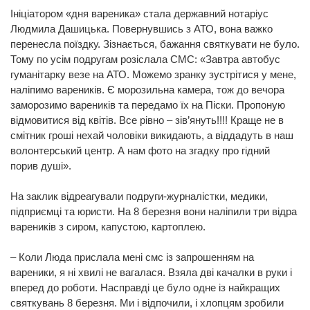
Ініціатором «дня вареника» стала державний нотаріус
Людмила Дашицька. Повернувшись з АТО, вона важко
перенесла поїздку. Зізнається, бажання святкувати не було.
Тому по усім подругам розіслала СМС: «Завтра автобус
гуманітарку везе на АТО. Можемо зранку зустрітися у мене,
наліпимо вареників. Є морозильна камера, тож до вечора
заморозимо вареників та передамо їх на Піски. Пропоную
відмовитися від квітів. Все рівно – зів’януть!!!! Краще не в
смітник гроші нехай чоловіки викидають, а віддадуть в наш
волонтерський центр. А нам фото на згадку про гідний
порив душі».
На заклик відреагували подруги-журналістки, медики,
підприємці та юристи. На 8 березня вони наліпили три відра
вареників з сиром, капустою, картоплею.
– Коли Люда прислала мені смс із запрошенням на
вареники, я ні хвилі не вагалася. Взяла дві качалки в руки і
вперед до роботи. Насправді це було одне із найкращих
святкувань 8 березня. Ми і відпочили, і хлопцям зробили