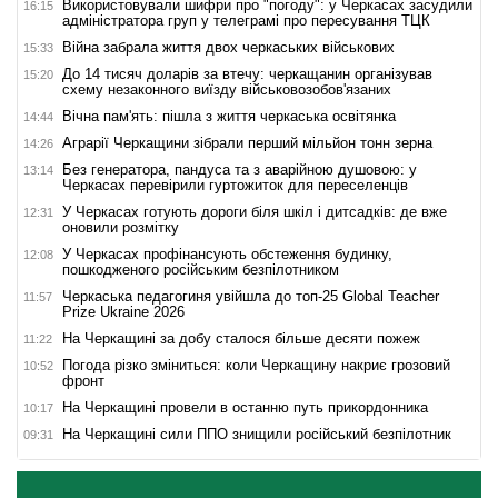
Використовували шифри про "погоду": у Черкасах засудили
16:15
адміністратора груп у телеграмі про пересування ТЦК
Війна забрала життя двох черкаських військових
15:33
До 14 тисяч доларів за втечу: черкащанин організував
15:20
схему незаконного виїзду військовозобов'язаних
Вічна пам'ять: пішла з життя черкаська освітянка
14:44
Аграрії Черкащини зібрали перший мільйон тонн зерна
14:26
Без генератора, пандуса та з аварійною душовою: у
13:14
Черкасах перевірили гуртожиток для переселенців
У Черкасах готують дороги біля шкіл і дитсадків: де вже
12:31
оновили розмітку
У Черкасах профінансують обстеження будинку,
12:08
пошкодженого російським безпілотником
Черкаська педагогиня увійшла до топ-25 Global Teacher
11:57
Prize Ukraine 2026
На Черкащині за добу сталося більше десяти пожеж
11:22
Погода різко зміниться: коли Черкащину накриє грозовий
10:52
фронт
На Черкащині провели в останню путь прикордонника
10:17
На Черкащині сили ППО знищили російський безпілотник
09:31