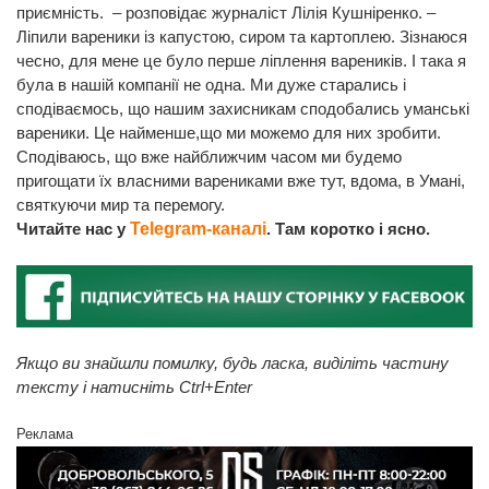
приємність. – розповідає журналіст Лілія Кушніренко. –
Ліпили вареники із капустою, сиром та картоплею. Зізнаюся
чесно, для мене це було перше ліплення вареників. І така я
була в нашій компанії не одна. Ми дуже старались і
сподіваємось, що нашим захисникам сподобались уманські
вареники. Це найменше,що ми можемо для них зробити.
Сподіваюсь, що вже найближчим часом ми будемо
пригощати їх власними варениками вже тут, вдома, в Умані,
святкуючи мир та перемогу.
Читайте нас у
Telegram-каналі
. Там коротко і ясно.
Якщо ви знайшли помилку, будь ласка, виділіть частину
тексту і натисніть Ctrl+Enter
Реклама