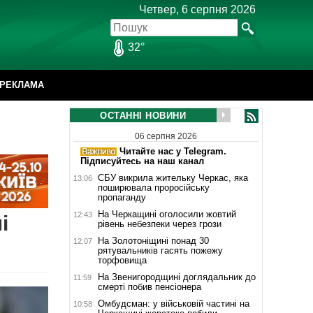
Четвер, 6 серпня 2026
32°
РЕКЛАМА
ОСТАННІ НОВИНИ
06 серпня 2026
Читайте нас у Telegram.
Підписуйтесь на наш канал
СБУ викрила жительку Черкас, яка
13:06
поширювала проросійську
пропаганду
На Черкащині оголосили жовтий
12:43
і
рівень небезпеки через грози
На Золотоніщині понад 30
12:07
рятувальників гасять пожежу
торфовища
На Звенигородщині доглядальник до
11:59
смерті побив пенсіонера
Омбудсман: у військовій частині на
10:58