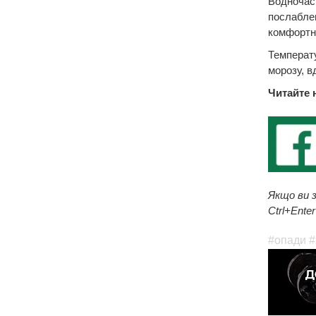
Водночас 
послаблен
комфортно
Температу
морозу, в
Читайте 
Якщо ви з
Ctrl+Enter
#опади
#