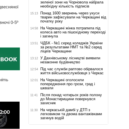
зеленої зони на Чорновола набрала
необхідну кількість підписів
двесняної
Понад 1600 звернень через укуси
15:13
тварин зафіксували на Черкащині від
початку року
ночі 0-5º
На Черкащині жінка потрапила під
14:58
колеса авто на пішохідному переході
і загинула
ЧДБК - №1 серед коледжів України
13:51
за результатами НМТ та №2 серед
ліцеїв Черкащини
У Дахнівському лісництві виявили
13:12
незаконне будівництво
Під час служби раптово обірвалося
12:54
життя військовослужбовця з Черкас
ніть
На Черкащині оголосили
12:01
попередження про грози, град і
шквали
Після понад чотирьох років полону
11:41
до Монастирищини повернувся
захисник
На черкаській дамбі у ДТП з
11:30
легковиком та двома вантажівками
загинув водій