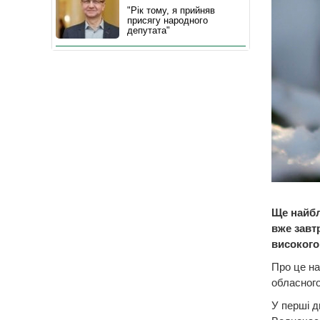
"Рік тому, я прийняв
присягу народного
депутата"
Ще найбл
вже завт
високого
Про це на
обласного
У перші д