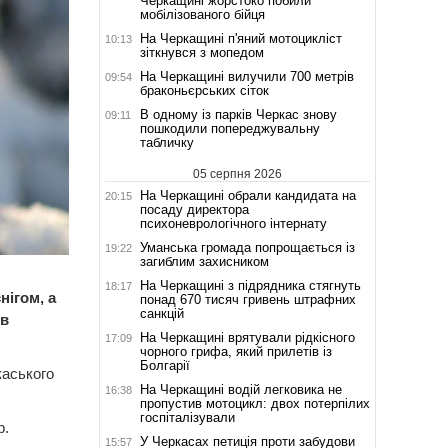
Черкащині жорстоко побили
мобілізованого бійця
На Черкащині п'яний мотоцикліст
10:13
зіткнувся з мопедом
На Черкащині вилучили 700 метрів
09:54
браконьєрських сіток
В одному із парків Черкас знову
09:11
пошкодили попереджувальну
табличку
05 серпня 2026
На Черкащині обрали кандидата на
20:15
посаду директора
психоневрологічного інтернату
Уманська громада попрощається із
19:22
загиблим захисником
На Черкащині з підрядника стягнуть
18:17
ігом, а
понад 670 тисяч гривень штрафних
санкцій
ив
На Черкащині врятували рідкісного
17:09
чорного грифа, який прилетів із
Болгарії
аського
На Черкащині водій легковика не
16:38
пропустив мотоцикл: двох потерпілих
госпіталізували
р.
У Черкасах петиція проти забудови
15:57