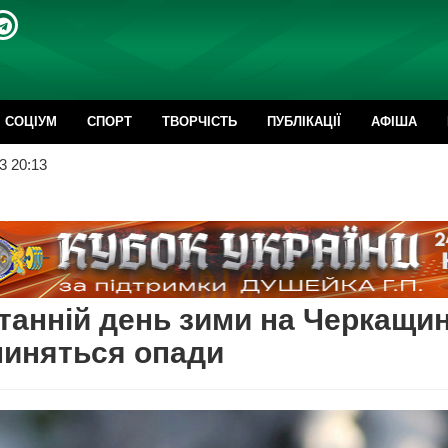
CОЦІУМ
СПОРТ
ТВОРЧІСТЬ
ПУБЛІКАЦІЇ
АФІША
3 20:13
танній день зими на Черкащин
пиняться опади