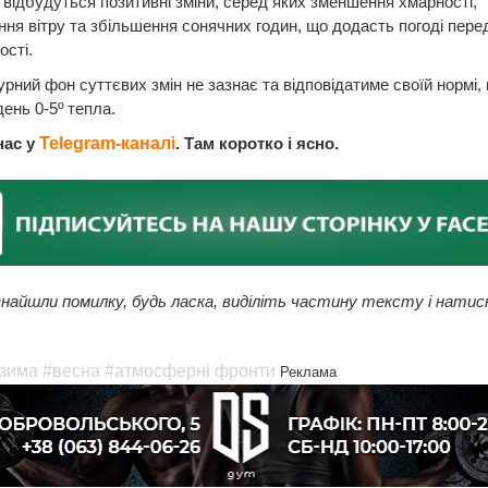
відбудуться позитивні зміни, серед яких зменшення хмарності,
ня вітру та збільшення сонячних годин, що додасть погоді пере
сті.
рний фон суттєвих змін не зазнає та відповідатиме своїй нормі, в
день 0-5º тепла.
нас у
Telegram-каналі
. Там коротко і ясно.
найшли помилку, будь ласка, виділіть частину тексту і натис
зима
#весна
#атмосферні фронти
Реклама