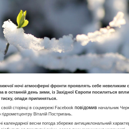
ижчої ночі атмосферні фронти проявлять себе невеликим сн
ра в останній день зими, із Західної Європи посилиться впл
 тиску, опади припиняться.
 своїй сторінці в соцмережі Facebook
повідомив
начальник Черк
 гідрометцентру Віталій Постригань.
ні календарної весни погода збереже антициклональний характе