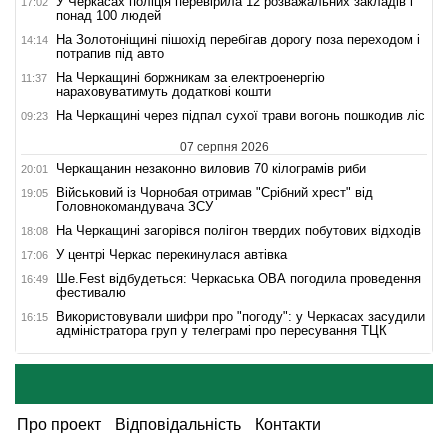
У Черкасах поліція перевірила 12 розважальних закладів і
17:02
понад 100 людей
На Золотоніщині пішохід перебігав дорогу поза переходом і
14:14
потрапив під авто
На Черкащині боржникам за електроенергію
11:37
нараховуватимуть додаткові кошти
На Черкащині через підпал сухої трави вогонь пошкодив ліс
09:23
07 серпня 2026
Черкащанин незаконно виловив 70 кілограмів риби
20:01
Військовий із Чорнобая отримав "Срібний хрест" від
19:05
Головнокомандувача ЗСУ
На Черкащині загорівся полігон твердих побутових відходів
18:08
У центрі Черкас перекинулася автівка
17:06
Ше.Fest відбудеться: Черкаська ОВА погодила проведення
16:49
фестивалю
Використовували шифри про "погоду": у Черкасах засудили
16:15
адміністратора груп у телеграмі про пересування ТЦК
Про проект
Відповідальність
Контакти