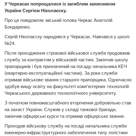
У Черкасах попрощалися із загиблим захисником
України Сергієм Ніколаєску.
Про це повідомляє міський голова Черкас Анатолій
Бондаренко.
Сергій Ніколаєску народився у Черкасах. Навчався у школі
№24.
Після проходження строкової військової служби продовжив
службу за контрактом у військовій частині. Закінчив школу
прапорщиків і був призначений на посаду начальника КЕЧ
(квартирно-експлуатаційної частини). За роки служби
отримав військове звання старшого прапорщика. Одночасно
здобув вищу освіту на факультеті комп’ютерних технологій
Черкаського державного технологічного університету.
З початком повномасштабного вторгнення добровільно став
на захист України. Служив у складі танкової бригади,
закінчив офіцерські курси та отримав офіцерське звання.
Проходив військову службу на посаді начальника служби
інженерно-інфраструктурного забезпечення тилу логістики