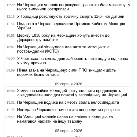
На Черкащині чоловік погрожував гранатою біля магазину: у
12:29
нього вилучили боєприпаси
У Городищі розслідують трагічну смерть 11-річної дитини
12:16
Педагога з Черкас відзначили Премією Кабінету Міністрів
11:57
України
Церкву 1838 року на Черкащині хочуть внести до
10:55
Держреєстру пам'яток
На Черкащині зіткнулися два авто та мотоцикл: є
10:07
постраждалий (ФОТО)
У Черкасах на кілька днів заборонять пити воду з-під крана:
09:29
у чому причина
Нічна атака на Черкащину: сили ППО знищили шість
09:09
ворожих безпілотників
09 серпня 2026
Залучено майже 70 людей: рятувальники продовжують
15:48
ліквідовувати наслідки пожежі у заповіднику на Черкащині
На Черкащині водійка на смерть збила велосипедиста
13:31
Негода на Черкащині: синоптики попередили про грози
11:03
На Уманщині чоловік напав на собаку з палицею та
09:51
намагався наїхати на іншу тварину
08 серпня 2026