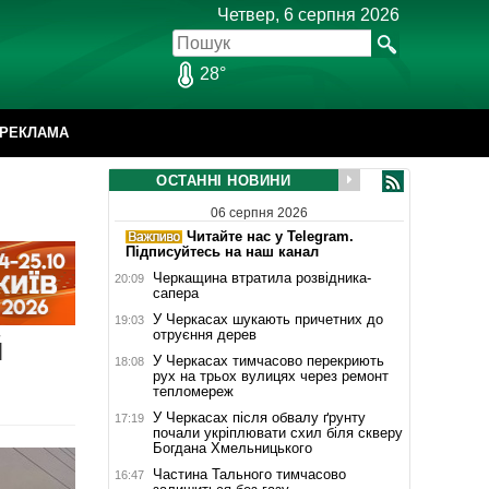
Четвер, 6 серпня 2026
28°
РЕКЛАМА
ОСТАННІ НОВИНИ
06 серпня 2026
Читайте нас у Telegram.
Підписуйтесь на наш канал
Черкащина втратила розвідника-
20:09
сапера
У Черкасах шукають причетних до
19:03
отруєння дерев
й
У Черкасах тимчасово перекриють
18:08
рух на трьох вулицях через ремонт
тепломереж
У Черкасах після обвалу ґрунту
17:19
почали укріплювати схил біля скверу
Богдана Хмельницького
Частина Тального тимчасово
16:47