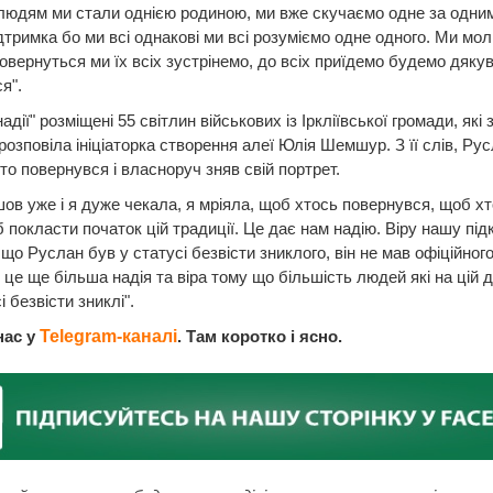
людям ми стали однією родиною, ми вже скучаємо одне за одни
дтримка бо ми всі однакові ми всі розуміємо одне одного. Ми мо
повернуться ми їх всіх зустрінемо, до всіх приїдемо будемо дякув
я".
адії" розміщені 55 світлин військових із Іркліївської громади, які
 розповіла ініціаторка створення алеї Юлія Шемшур. З її слів, Ру
то повернувся і власноруч зняв свій портрет.
шов уже і я дуже чекала, я мріяла, щоб хтось повернувся, щоб х
 покласти початок цій традиції. Це дає нам надію. Віру нашу підк
 що Руслан був у статусі безвісти зниклого, він не мав офіційног
це ще більша надія та віра тому що більшість людей які на цій 
і безвісти зниклі".
нас у
Telegram-каналі
. Там коротко і ясно.