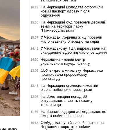
залишиться без газу
На Черкащині молодята оформили
16:22
новий паспорт одразу після
одруження
На Черкащині суд повернув державі
15:50
землі на території парку
"Нижньосульський"
У Черкасах 75-річній жінці провели
15:37
малоінвазивну операцію на серці
У Черкаському ТЦК відреагували на
14:42
скандальне відео під час оповіщення
Черкащина - новий центр
14:30
українського пауерліфтингу
СБУ викрила жительку Черкас, яка
13:06
поширювала проросійську
пропаганду
На Черкащині оголосили жовтий
12:43
рівень небезпеки через грози
На Золотоніщині понад 30
12:07
рятувальників гасять пожежу
торфовища
На Звенигородщині доглядальник до
11:59
смерті побив пенсіонера
Омбудсман: у військовій частині на
10:58
Черкащині жорстоко побили
ора року