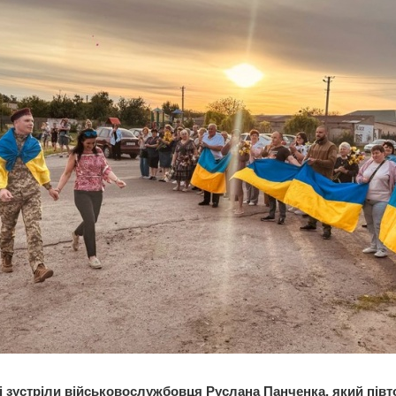
ві зустріли військовослужбовця Руслана Панченка, який півт