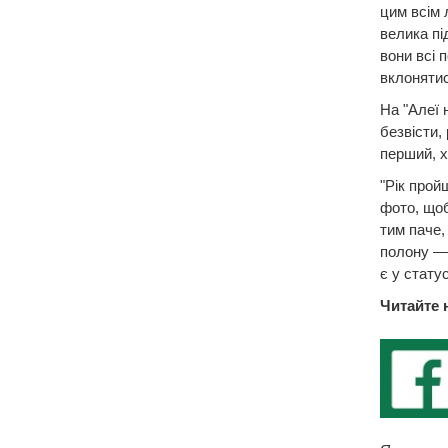
цим всім 
велика пі
вони всі 
вклонятис
На "Алеї н
безвісти,
перший, х
"Рік прой
фото, щоб
тим паче,
полону — 
є у статус
Читайте 