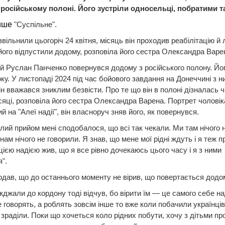
 російському полоні. Його зустріли односельці, побратими т
ише
"Суспільне".
звільнили цьогоріч 24 квітня, місяць він проходив реабілітацію й
 його відпустили додому, розповіла його сестра Олександра Варе
й Руслан Панченко повернувся додому з російського полону. Йо
оку. У листопаді 2024 під час бойового завдання на Донеччині з 
Він вважався зниклим безвісти. Про те що він в полоні дізналась 
сяці, розповіла його сестра Олександра Варена. Портрет чоловік
й на "Алеї надії", він власноруч зняв його, як повернувся.
лий прийом мені сподобалося, що всі так чекали. Ми там нічого 
 нам нічого не говорили. Я знав, що мене мої рідні ждуть і я теж п
 цією надією жив, що я все рівно дочекаюсь цього часу і я з ними
".
дав, що до останнього моменту не вірив, що повертається додо
жджали до кордону тоді відчув, бо вірити їм — це самого себе н
 говорять, а роблять зовсім інше то вже коли побачили українців
 зраділи. Поки що хочеться коло рідних побути, хочу з дітьми пр