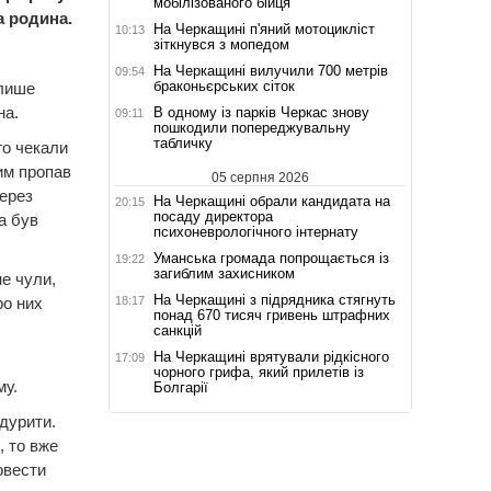
мобілізованого бійця
а родина.
На Черкащині п'яний мотоцикліст
10:13
зіткнувся з мопедом
На Черкащині вилучили 700 метрів
09:54
браконьєрських сіток
 лише
на.
В одному із парків Черкас знову
09:11
пошкодили попереджувальну
табличку
го чекали
ним пропав
05 серпня 2026
через
На Черкащині обрали кандидата на
20:15
посаду директора
а був
психоневрологічного інтернату
Уманська громада попрощається із
19:22
загиблим захисником
не чули,
На Черкащині з підрядника стягнуть
18:17
ро них
понад 670 тисяч гривень штрафних
санкцій
На Черкащині врятували рідкісного
17:09
чорного грифа, який прилетів із
му.
Болгарії
адурити.
, то вже
овести