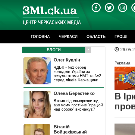
ГОЛОВНА
ЧЕРКАСИ
ОБЛАСТЬ
ГРОШІ
26.05.2
БЛОГИ
Олег Куклін
Реклама
ЧДБК - №1 серед
коледжів України за
результатами НМТ та №2
серед ліцеїв Черкащини
Олена Берестенко
В Ір
Втома від саморозвитку,
пров
або чому постійне “працюй
над собою” виснажує?
Віталій
Войцехівський