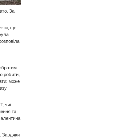
ато. За
ести, що
була
розповіла
побратим
шо робити,
ати: може
азу
ї, чиї
нення та
Валентина
. Завдяки