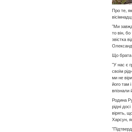
Про те, я
вісімнадц
"Ми завжд
то він, б
звістка в
Олександ
Що брата 
"У нас є 
своїм рід
ми не вір
його там 
впізнали 
Родина Ру
рідні дос
вірять, щ
Харсун, я
"Підтверд