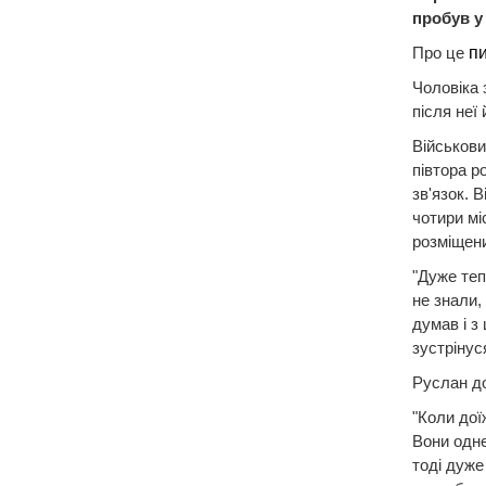
пробув у
Про це
п
Чоловіка 
після неї
Військови
півтора р
зв'язок. 
чотири мі
розміщени
"Дуже теп
не знали,
думав і з
зустрінуся
Руслан до
"Коли дої
Вони одне
тоді дуже