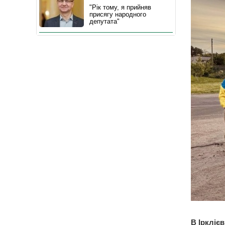
"Рік тому, я прийняв
присягу народного
депутата"
В Іркліє