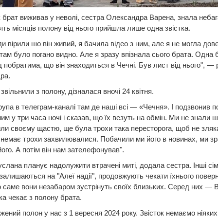
к брат виживав у неволі, сестра Олександра Варена, знала небаг
ять місяців полону від нього прийшла лише одна звістка.
и вірили шо він живий, я бачила відео з ним, але я не могла дов
о там було погано видно. Але я зразу впізнала сього брата. Одна 
ід побратима, що він знаходиться в Чечні. Був лист від нього", — 
ра.
звільнили з полону, дізналася вночі 24 квітня.
група в телеграм-каналі там де наші всі — «Чечня». І подзвонив 
ним у три часа ночі і сказав, що їх везуть на обмін. Ми не знали 
или своєму щастю, ще була трохи така пересторога, щоб не зляк
і немає трохи захвилювалися. Побачили ми його в новинах, ми зр
його. А потім він нам зателефонував".
слана планує надолужити втрачені миті, додала сестра. Інші сім’
і залишаються на "Алеї надії", продовжують чекати їхнього повер
о саме вони незабаром зустрінуть своїх близьких. Серед них — 
ка чекає з полону брата.
жений полон у нас з 1 вересня 2024 року. Звісток немаємо ніяких