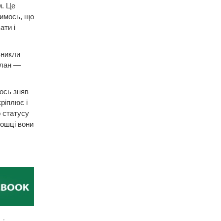
м. Це
лимось, що
ати і
 зникли
слан —
тось зняв
ріплює і
о статусу
дошці вони