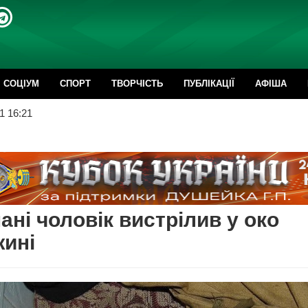
CОЦІУМ
СПОРТ
ТВОРЧІСТЬ
ПУБЛІКАЦІЇ
АФІША
1 16:21
ані чоловік вистрілив у око
ині