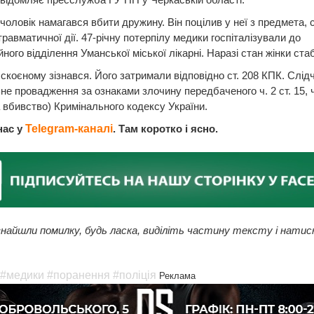
 чоловік намагався вбити дружину. Він поцілив у неї з предмета, 
 травматичної дії. 47-річну потерпілу медики госпіталізували до
йного відділення Уманської міської лікарні. Наразі стан жінки ста
 скоєному зізнався. Його затримали відповідно ст. 208 КПК. Слідч
не провадження за ознаками злочину передбаченого ч. 2 ст. 15, ч.
 вбивство) Кримінального кодексу України.
нас у
Telegram-каналі
. Там коротко і ясно.
найшли помилку, будь ласка, виділіть частину тексту і натис
#медики
#поранення
#поліція
Реклама