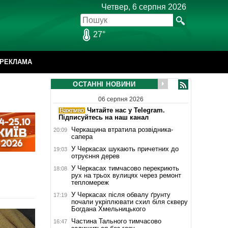
Четвер, 6 серпня 2026
27°
РЕКЛАМА
ОСТАННІ НОВИНИ
06 серпня 2026
Читайте нас у Telegram.
Підписуйтесь на наш канал
Черкащина втратила розвідника-
20:09
сапера
У Черкасах шукають причетних до
19:03
отруєння дерев
У Черкасах тимчасово перекриють
18:08
рух на трьох вулицях через ремонт
тепломереж
У Черкасах після обвалу ґрунту
17:19
почали укріплювати схил біля скверу
Богдана Хмельницького
Частина Тального тимчасово
16:47