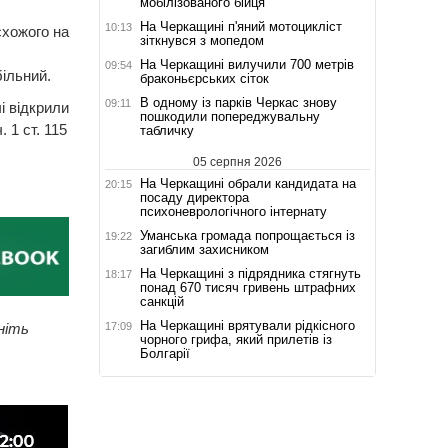
мобілізованого бійця
На Черкащині п'яний мотоцикліст
10:13
схожого на
зіткнувся з мопедом
На Черкащині вилучили 700 метрів
09:54
більний.
браконьєрських сіток
В одному із парків Черкас знову
09:11
і відкрили
пошкодили попереджувальну
 1 ст. 115
табличку
05 серпня 2026
На Черкащині обрали кандидата на
20:15
посаду директора
психоневрологічного інтернату
Уманська громада попрощається із
19:22
загиблим захисником
На Черкащині з підрядника стягнуть
18:17
понад 670 тисяч гривень штрафних
санкцій
На Черкащині врятували рідкісного
17:09
ніть
чорного грифа, який прилетів із
Болгарії