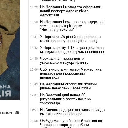
залишиться без газу
На Черкащині молодята оформили
16:22
новий паспорт одразу після
одруження
На Черкащині суд повернув державі
15:50
землі на території парку
"Нижньосульський"
У Черкасах 75-річній жінці провели
15:37
малоінвазивну операцію на серці
У Черкаському ТЦК відреагували на
14:42
скандальне відео під час оповіщення
Черкащина - новий центр
14:30
українського пауерліфтингу
СБУ викрила жительку Черкас, яка
13:06
поширювала проросійську
пропаганду
На Черкащині оголосили жовтий
12:43
рівень небезпеки через грози
На Золотоніщині понад 30
12:07
рятувальників гасять пожежу
торфовища
На Звенигородщині доглядальник до
11:59
 вночі 28
смерті побив пенсіонера
Омбудсман: у військовій частині на
10:58
Черкащині жорстоко побили