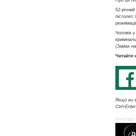
52-річний
пістолет,
реанімаці
Чоловік у
криміналь
(Замах на
Читайте 
Якщо ви з
Ctrl+Enter
#постріл