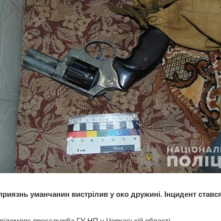
приязнь уманчанин вистрілив у око дружині. Інцидент стався
відомляє пресслужба ГУ НП у Черкаській області.