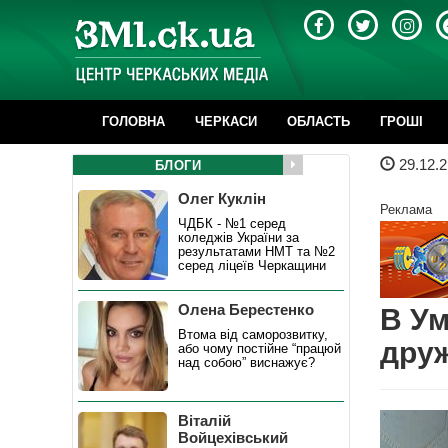
ГОЛОВНА
ЧЕРКАСИ
ОБЛАСТЬ
ГРОШІ
29.12.2
БЛОГИ
Олег Куклін
Реклама
ЧДБК - №1 серед
коледжів України за
результатами НМТ та №2
серед ліцеїв Черкащини
Олена Берестенко
В Ум
Втома від саморозвитку,
друж
або чому постійне “працюй
над собою” виснажує?
Віталій
Войцехівський