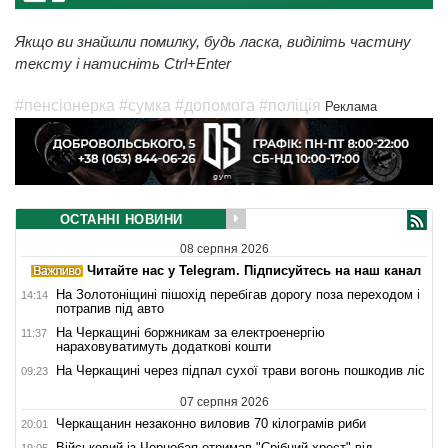
Якщо ви знайшли помилку, будь ласка, виділіть частину
тексту і натисніть Ctrl+Enter
#пенсіонерка
#сумка
#допомога
#поліція
Реклама
ОСТАННІ НОВИНИ
08 серпня 2026
Читайте нас у Telegram. Підписуйтесь на наш канал
На Золотоніщині пішохід перебігав дорогу поза переходом і
14:14
потрапив під авто
На Черкащині боржникам за електроенергію
11:37
нараховуватимуть додаткові кошти
На Черкащині через підпал сухої трави вогонь пошкодив ліс
09:23
07 серпня 2026
Черкащанин незаконно виловив 70 кілограмів риби
20:01
Військовий із Чорнобая отримав "Срібний хрест" від
19:05