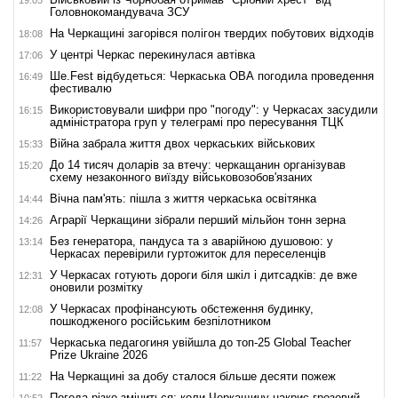
Головнокомандувача ЗСУ
На Черкащині загорівся полігон твердих побутових відходів
18:08
У центрі Черкас перекинулася автівка
17:06
Ше.Fest відбудеться: Черкаська ОВА погодила проведення
16:49
фестивалю
Використовували шифри про "погоду": у Черкасах засудили
16:15
адміністратора груп у телеграмі про пересування ТЦК
Війна забрала життя двох черкаських військових
15:33
До 14 тисяч доларів за втечу: черкащанин організував
15:20
схему незаконного виїзду військовозобов'язаних
Вічна пам'ять: пішла з життя черкаська освітянка
14:44
Аграрії Черкащини зібрали перший мільйон тонн зерна
14:26
Без генератора, пандуса та з аварійною душовою: у
13:14
Черкасах перевірили гуртожиток для переселенців
У Черкасах готують дороги біля шкіл і дитсадків: де вже
12:31
оновили розмітку
У Черкасах профінансують обстеження будинку,
12:08
пошкодженого російським безпілотником
Черкаська педагогиня увійшла до топ-25 Global Teacher
11:57
Prize Ukraine 2026
На Черкащині за добу сталося більше десяти пожеж
11:22
Погода різко зміниться: коли Черкащину накриє грозовий
10:52