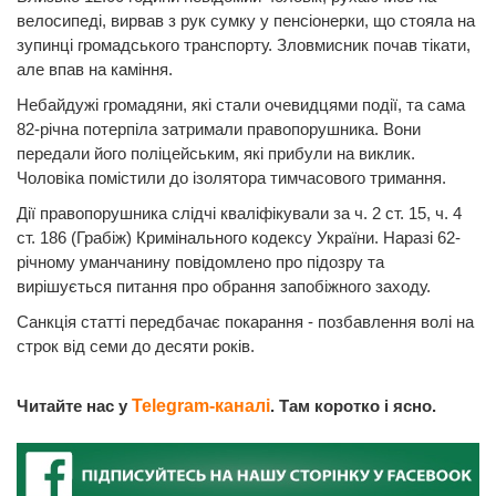
велосипеді, вирвав з рук сумку у пенсіонерки, що стояла на
зупинці громадського транспорту. Зловмисник почав тікати,
але впав на каміння.
Небайдужі громадяни, які стали очевидцями події, та сама
82-річна потерпіла затримали правопорушника. Вони
передали його поліцейським, які прибули на виклик.
Чоловіка помістили до ізолятора тимчасового тримання.
Дії правопорушника слідчі кваліфікували за ч. 2 ст. 15, ч. 4
ст. 186 (Грабіж) Кримінального кодексу України. Наразі 62-
річному уманчанину повідомлено про підозру та
вирішується питання про обрання запобіжного заходу.
Санкція статті передбачає покарання - позбавлення волі на
строк від семи до десяти років.
Читайте нас у
Telegram-каналі
. Там коротко і ясно.