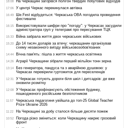
На Черкащині загорівся полігон твердих побутових відходів
18:08
У центрі Черкас перекинулася автівка
17:06
Ше.Fest відбудеться: Черкаська ОВА погодила проведення
16:49
фестивалю
Використовували шифри про "погоду": у Черкасах засудили
16:15
адміністратора груп у телеграмі про пересування ТЦК
Війна забрала життя двох черкаських військових
15:33
До 14 тисяч доларів за втечу: черкащанин організував
15:20
схему незаконного виїзду військовозобов'язаних
Вічна пам'ять: пішла з життя черкаська освітянка
14:44
Аграрії Черкащини зібрали перший мільйон тонн зерна
14:26
Без генератора, пандуса та з аварійною душовою: у
13:14
Черкасах перевірили гуртожиток для переселенців
У Черкасах готують дороги біля шкіл і дитсадків: де вже
12:31
оновили розмітку
У Черкасах профінансують обстеження будинку,
12:08
пошкодженого російським безпілотником
Черкаська педагогиня увійшла до топ-25 Global Teacher
11:57
Prize Ukraine 2026
На Черкащині за добу сталося більше десяти пожеж
11:22
Погода різко зміниться: коли Черкащину накриє грозовий
10:52
фронт