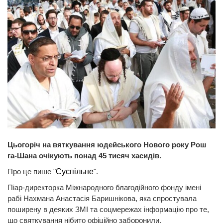
Цьогоріч на вяткування юдейського Нового року Рош
га-Шана очікують понад 45 тисяч хасидів.
Про це пише "
Суспільне
".
Піар-директорка Міжнародного благодійного фонду імені
рабі Нахмана Анастасія Баришнікова, яка спростувала
поширену в деяких ЗМІ та соцмережах інформацію про те,
що святкування нібито офіційно заборонили.