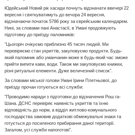
Юдейський Новий рік хасиди почнуть відзначати ввечері 22
вересня і святкуватимуть до вечора 24 вересня,
відзначаючи початок 5786 року за єврейським календарем.
Нині, за словами пані Анастасії, в Умані продовжують
підготовку до приїзду паломників:
"Цьогоріч очікуємо приблизно 45 тисяч людей. Ми
перевіряємо стан укриттів, закуповуємо продукти. Будь-
який паломник або уманчанин може в будь-який час зможе
прийти випити кави, води. Також ми закуповуємо книжки,
різні ритуальні елементи. Дуже величезний список".
За словами міської голови Умані Ірини Плетньової, до
приїзду прочан готуються всі служби:
"Проводимо наради з підготовки до відзначення Рош га-
Шана. ДСНС перевіряє наявність укриттів та їхню
відповідність до норм, а відділ житлово-комунального
господарства замовив додаткові обмежувальні знаки та
готується до посиленого прибирання даної території.
Загалом, усі служби напоготові".