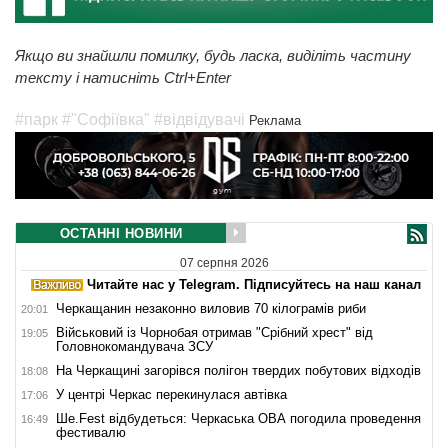
Якщо ви знайшли помилку, будь ласка, виділіть частину
тексту і натисніть Ctrl+Enter
#парк
#"Софіївка"
#відвідувачі
Реклама
ОСТАННІ НОВИНИ
07 серпня 2026
Читайте нас у Telegram. Підписуйтесь на наш канал
Черкащанин незаконно виловив 70 кілограмів риби
20:01
Військовий із Чорнобая отримав "Срібний хрест" від
19:05
Головнокомандувача ЗСУ
На Черкащині загорівся полігон твердих побутових відходів
18:08
У центрі Черкас перекинулася автівка
17:06
Ше.Fest відбудеться: Черкаська ОВА погодила проведення
16:49
фестивалю