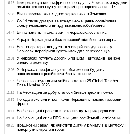
Використовували шифри про "погоду": у Черкасах засудили
16:15
адміністратора груп у телеграмі про пересування ТЦК
Війна забрала життя двох черкаських військових
15:33
До 14 тисяч доларів за втечу: черкащанин організував
15:20
схему незаконного виїзду військовозобов'язаних
Вічна пам'ять: пішла з життя черкаська освітянка
14:44
Аграрії Черкащини зібрали перший мільйон тонн зерна
14:26
Без генератора, пандуса та з аварійною душовою: у
13:14
Черкасах перевірили гуртожиток для переселенців
У Черкасах готують дороги біля шкіл і дитсадків: де вже
12:31
оновили розмітку
У Черкасах профінансують обстеження будинку,
12:08
пошкодженого російським безпілотником
Черкаська педагогиня увійшла до топ-25 Global Teacher
11:57
Prize Ukraine 2026
На Черкащині за добу сталося більше десяти пожеж
11:22
Погода різко зміниться: коли Черкащину накриє грозовий
10:52
фронт
На Черкащині провели в останню путь прикордонника
10:17
На Черкащині сили ППО знищили російський безпілотник
09:31
Іграшковий завал: як очистити дитячу кімнату від мотлоху і
09:20
повернути витрачені гроші