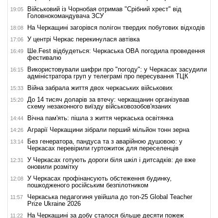
Військовий із Чорнобая отримав "Срібний хрест" від
19:05
Головнокомандувача ЗСУ
На Черкащині загорівся полігон твердих побутових відходів
18:08
У центрі Черкас перекинулася автівка
17:06
Ше.Fest відбудеться: Черкаська ОВА погодила проведення
16:49
фестивалю
Використовували шифри про "погоду": у Черкасах засудили
16:15
адміністратора груп у телеграмі про пересування ТЦК
Війна забрала життя двох черкаських військових
15:33
До 14 тисяч доларів за втечу: черкащанин організував
15:20
схему незаконного виїзду військовозобов'язаних
Вічна пам'ять: пішла з життя черкаська освітянка
14:44
Аграрії Черкащини зібрали перший мільйон тонн зерна
14:26
Без генератора, пандуса та з аварійною душовою: у
13:14
Черкасах перевірили гуртожиток для переселенців
У Черкасах готують дороги біля шкіл і дитсадків: де вже
12:31
оновили розмітку
У Черкасах профінансують обстеження будинку,
12:08
пошкодженого російським безпілотником
Черкаська педагогиня увійшла до топ-25 Global Teacher
11:57
Prize Ukraine 2026
На Черкащині за добу сталося більше десяти пожеж
11:22