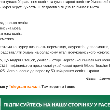
чаткувало Управління освіти та гуманітарної політики Уманської 
нкурсі беруть участь 11 педагогів з ліцеїв та гімназій міста.
мадянська освіта
лійська мова
аткова освіта
ематика
татами конкурсу визначать переможця, лауреатів і дипломантів, 
редставляти Умань на обласному етапі всеукраїнського конкурс
, що Андрій Стецюк, учитель історії Черкаської гімназії №9 імен
став
півфіналістом престижної української премії Global Teacher 
025. Його внесено до переліку 50 найкращих освітян країни.
Фото - ілюс
нас у
Telegram-каналі
. Там коротко і ясно.