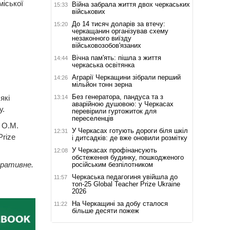
міської
Війна забрала життя двох черкаських
15:33
військових
До 14 тисяч доларів за втечу:
15:20
черкащанин організував схему
незаконного виїзду
військовозобов'язаних
Вічна пам'ять: пішла з життя
14:44
черкаська освітянка
Аграрії Черкащини зібрали перший
14:26
мільйон тонн зерна
Без генератора, пандуса та з
які
13:14
аварійною душовою: у Черкасах
у.
перевірили гуртожиток для
переселенців
і О.М.
У Черкасах готують дороги біля шкіл
12:31
Prize
і дитсадків: де вже оновили розмітку
У Черкасах профінансують
12:08
обстеження будинку, пошкодженого
тративне.
російським безпілотником
Черкаська педагогиня увійшла до
11:57
топ-25 Global Teacher Prize Ukraine
2026
На Черкащині за добу сталося
11:22
більше десяти пожеж