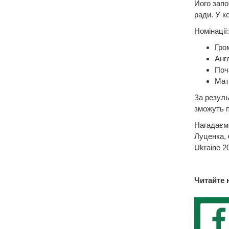
Його запо
ради. У ко
Номінації:
Гро
Анг
Поч
Мат
За резуль
зможуть п
Нагадаємо
Луценка,
Ukraine 2
Читайте 