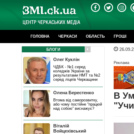
ГОЛОВНА
ЧЕРКАСИ
ОБЛАСТЬ
ГРОШІ
26.09.2
БЛОГИ
Олег Куклін
Реклама
ЧДБК - №1 серед
коледжів України за
результатами НМТ та №2
серед ліцеїв Черкащини
Олена Берестенко
В Ум
Втома від саморозвитку,
"Учи
або чому постійне “працюй
над собою” виснажує?
Віталій
Войцехівський