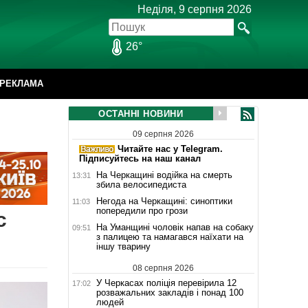
Неділя, 9 серпня 2026
26°
РЕКЛАМА
ОСТАННІ НОВИНИ
09 серпня 2026
Читайте нас у Telegram.
Підписуйтесь на наш канал
На Черкащині водійка на смерть
13:31
збила велосипедиста
Негода на Черкащині: синоптики
11:03
попередили про грози
с
На Уманщині чоловік напав на собаку
09:51
з палицею та намагався наїхати на
іншу тварину
08 серпня 2026
У Черкасах поліція перевірила 12
17:02
розважальних закладів і понад 100
людей