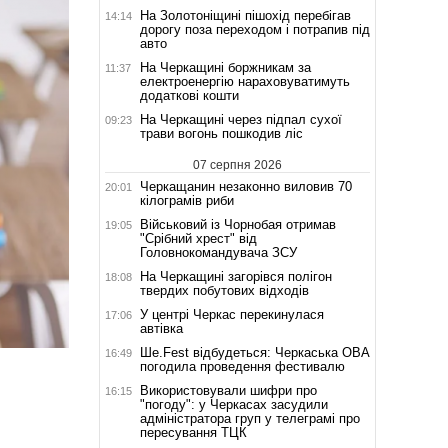
На Золотоніщині пішохід перебігав
14:14
дорогу поза переходом і потрапив під
авто
На Черкащині боржникам за
11:37
електроенергію нараховуватимуть
додаткові кошти
На Черкащині через підпал сухої
09:23
трави вогонь пошкодив ліс
07 серпня 2026
Черкащанин незаконно виловив 70
20:01
кілограмів риби
Військовий із Чорнобая отримав
19:05
"Срібний хрест" від
Головнокомандувача ЗСУ
На Черкащині загорівся полігон
18:08
твердих побутових відходів
У центрі Черкас перекинулася
17:06
автівка
Ше.Fest відбудеться: Черкаська ОВА
16:49
погодила проведення фестивалю
Використовували шифри про
16:15
"погоду": у Черкасах засудили
адміністратора груп у телеграмі про
пересування ТЦК