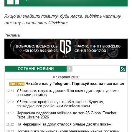
Якщо ви знайшли помилку, будь ласка, виділіть частину
тексту і натисніть Ctrl+Enter
Реклама
ОСТАННІ НОВИНИ
07 серпня 2026
Читайте нас у Telegram. Підписуйтесь на наш канал
У Черкасах готують дороги біля шкіл і дитсадків: де вже
12:31
оновили розмітку
У Черкасах профінансують обстеження будинку,
12:08
пошкодженого російським безпілотником
Черкаська педагогиня увійшла до топ-25 Global Teacher
11:57
Prize Ukraine 2026
На Черкащині за добу сталося більше десяти пожеж
11:22
Погода різко зміниться: коли Черкащину накриє грозовий
10:52