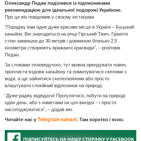
Олександр Педан поділився із підписниками
рекомендацією для ідеальної подорожі Україною.
Про це він повідомив у своєму інстаграмі.
"Пораджу вам одне дуже красиве місце в Україні – Буцький
каньйон. Він знаходиться на річці Гірський Тікич. Гранітні
стіни заввишки до 30 метрів і довжиною близько 2,5
кілометра створюють вражаючі краєвиди", – розповів
Педан.
За словами телеведучого, тут можна орендувати човен,
проплисти вздовж каньйону та помилуватися скелями з
води, а ще зайнятися скелелазінням або просто
влаштувати спокійний відпочинок на природі.
"Дуже раджу відвідати! Прогулятися, побути на природі
один день, або з наметами на цілі вихідні – і просто
насолоджуватися", – додав він.
Читайте нас у
Telegram-каналі
. Там коротко і ясно.