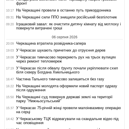
фронт
На Черкащині провели в останню путь прикордонника
10:17
На Черкащині сили ППО знищили російський безпілотник
09:31
Іграшковий завал: як очистити дитячу кімнату від мотлоху і
09:20
повернути витрачені гроші
06 серпня 2026
Черкащина втратила розвідника-сапера
20:09
У Черкасах шукають причетних до отруєння дерев
19:03
У Черкасах тимчасово перекриють рух на трьох вулицях
18:08
через ремонт тепломереж
У Черкасах після обвалу ґрунту почали укріплювати схил
17:19
біля скверу Богдана Хмельницького
Частина Тального тимчасово залишиться без газу
16:47
На Черкащині молодята оформили новий паспорт одразу
16:22
після одруження
На Черкащині суд повернув державі землі на території
15:50
парку "Нижньосульський"
У Черкасах 75-річній жінці провели малоінвазивну операцію
15:37
на серці
У Черкаському ТЦК відреагували на скандальне відео під
14:42
час оповіщення