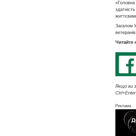
«Головна 
здатність
життєвими
Загалом У
ветеранів
Читайте 
Якщо ви з
Ctrl+Enter
Реклама