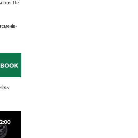
ьноти. Це
тсменів-
ніть