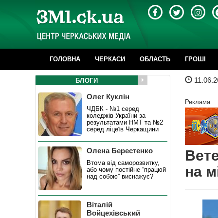
ГОЛОВНА
ЧЕРКАСИ
ОБЛАСТЬ
ГРОШІ
11.06.2
БЛОГИ
Олег Куклін
Реклама
ЧДБК - №1 серед
коледжів України за
результатами НМТ та №2
серед ліцеїв Черкащини
Олена Берестенко
Вете
Втома від саморозвитку,
на м
або чому постійне “працюй
над собою” виснажує?
Віталій
Войцехівський