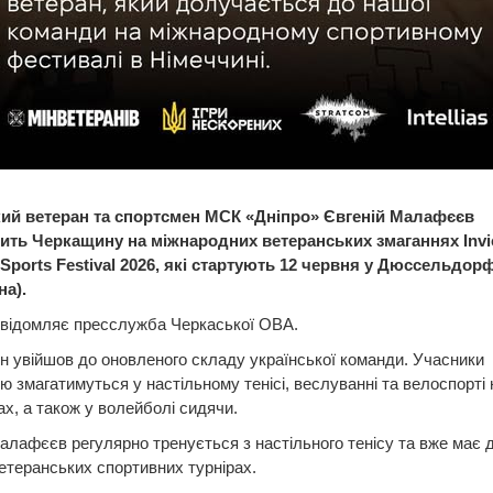
ий ветеран та спортсмен МСК «Дніпро» Євгеній Малафєєв
ить Черкащину на міжнародних ветеранських змаганнях Invi
Sports Festival 2026, які стартують 12 червня у Дюссельдорф
на).
овідомляє пресслужба Черкаської ОВА.
 увійшов до оновленого складу української команди. Учасники
 змагатимуться у настільному тенісі, веслуванні та велоспорті 
х, а також у волейболі сидячи.
алафєєв регулярно тренується з настільного тенісу та вже має 
ветеранських спортивних турнірах.