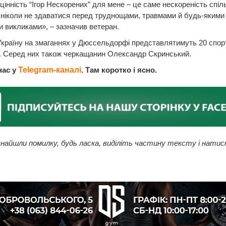
цінність “Ігор Нескорених” для мене – це саме нескореність спіл
 ніколи не здаватися перед труднощами, травмами й будь-якими
 викликами», – зазначив ветеран.
країну на змаганнях у Дюссельдорфі представлятимуть 20 спор
. Серед них також черкащанин Олександр Скринський.
нас у
Telegram-каналі
. Там коротко і ясно.
найшли помилку, будь ласка, виділіть частину тексту і натис