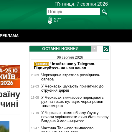
П'ятниця, 7 серпня 2026
27°
РЕКЛАМА
ОСТАННІ НОВИНИ
06 серпня 2026
Читайте нас у Telegram.
Підписуйтесь на наш канал
Черкащина втратила розвідника-
20:09
сапера
У Черкасах шукають причетних до
19:03
отруєння дерев
раїну
У Черкасах тимчасово перекриють
18:08
чині
рух на трьох вулицях через ремонт
тепломереж
У Черкасах після обвалу ґрунту
17:19
почали укріплювати схил біля скверу
Богдана Хмельницького
Частина Тального тимчасово
16:47