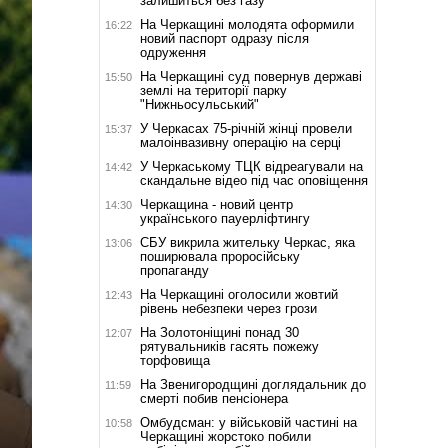
залишиться без газу
На Черкащині молодята оформили
16:22
новий паспорт одразу після
одруження
На Черкащині суд повернув державі
15:50
землі на території парку
"Нижньосульський"
У Черкасах 75-річній жінці провели
15:37
малоінвазивну операцію на серці
У Черкаському ТЦК відреагували на
14:42
скандальне відео під час оповіщення
Черкащина - новий центр
14:30
українського пауерліфтингу
СБУ викрила жительку Черкас, яка
13:06
поширювала проросійську
пропаганду
На Черкащині оголосили жовтий
12:43
рівень небезпеки через грози
На Золотоніщині понад 30
12:07
рятувальників гасять пожежу
торфовища
На Звенигородщині доглядальник до
11:59
смерті побив пенсіонера
Омбудсман: у військовій частині на
10:58
Черкащині жорстоко побили