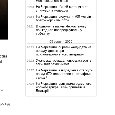
мобілізованого бійця
На Черкащині п'яний мотоцикліст
10:13
зіткнувся з мопедом
На Черкащині вилучили 700 метрів
09:54
браконьєрських сіток
В одному із парків Черкас знову
09:11
пошкодили попереджувальну
табличку
05 серпня 2026
На Черкащині обрали кандидата на
20:15
посаду директора
психоневрологічного інтернату
ctus
Уманська громада попрощається із
19:22
і
загиблим захисником
На Черкащині з підрядника стягнуть
18:17
понад 670 тисяч гривень штрафних
санкцій
На Черкащині врятували рідкісного
17:09
чорного грифа, який прилетів із
на
Болгарії
досвід