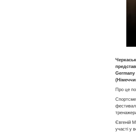
Черкаськ
представ
Germany 
(Німеччи
Про це п
Спортсмен
фестивалю
тренажера
Євгеній М
участі у 