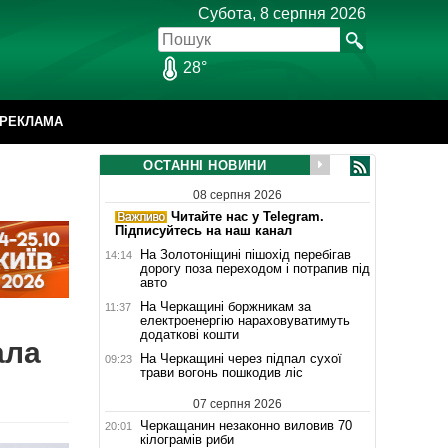
Субота, 8 серпня 2026
28°
РЕКЛАМА
ОСТАННІ НОВИНИ
08 серпня 2026
Читайте нас у Telegram.
Підписуйтесь на наш канал
На Золотоніщині пішохід перебігав
14:14
дорогу поза переходом і потрапив під
авто
На Черкащині боржникам за
11:37
електроенергію нараховуватимуть
додаткові кошти
ала
На Черкащині через підпал сухої
09:23
трави вогонь пошкодив ліс
07 серпня 2026
Черкащанин незаконно виловив 70
20:01
кілограмів риби