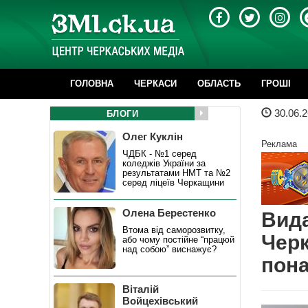
ГОЛОВНА
ЧЕРКАСИ
ОБЛАСТЬ
ГРОШІ
30.06.2
БЛОГИ
Олег Куклін
Реклама
ЧДБК - №1 серед
коледжів України за
результатами НМТ та №2
серед ліцеїв Черкащини
Олена Берестенко
Вида
Втома від саморозвитку,
Черк
або чому постійне “працюй
над собою” виснажує?
пона
Віталій
Войцехівський