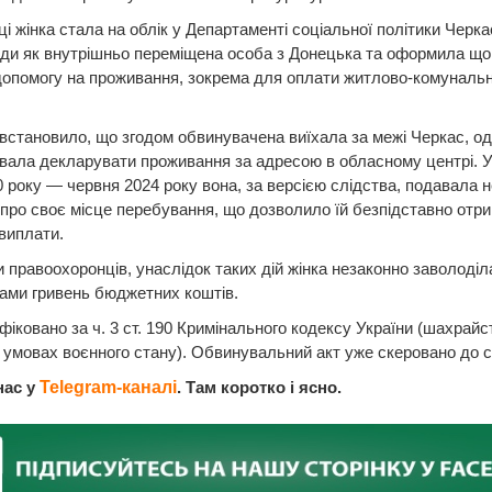
ці жінка стала на облік у Департаменті соціальної політики Черка
ади як внутрішньо переміщена особа з Донецька та оформила що
допомогу на проживання, зокрема для оплати житлово-комуналь
встановило, що згодом обвинувачена виїхала за межі Черкас, о
вала декларувати проживання за адресою в обласному центрі. 
0 року — червня 2024 року вона, за версією слідства, подавала 
 про своє місце перебування, що дозволило їй безпідставно отр
виплати.
 правоохоронців, унаслідок таких дій жінка незаконно заволоді
ами гривень бюджетних коштів.
ліфіковано за ч. 3 ст. 190 Кримінального кодексу України (шахрайс
 умовах воєнного стану). Обвинувальний акт уже скеровано до с
нас у
Telegram-каналі
. Там коротко і ясно.