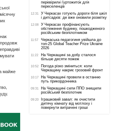
перевірили гуртожиток для
переселенців
ської
У Черкасах готують дороги біля шкіл
12:31
місячну
і дитсадків: де вже оновили розмітку
них
У Черкасах профінансують
12:08
обстеження будинку, пошкодженого
російським безпілотником
днак
Черкаська педагогиня увійшла до
11:57
Упродовж
топ-25 Global Teacher Prize Ukraine
2026
неправдиві
На Черкащині за добу сталося
11:22
имувати
більше десяти пожеж
Погода різко зміниться: коли
10:52
Черкащину накриє грозовий фронт
ла майже
На Черкащині провели в останню
10:17
путь прикордонника
тво,
На Черкащині сили ППО знищили
09:31
російський безпілотник
уду.
Іграшковий завал: як очистити
09:20
дитячу кімнату від мотлоху і
повернути витрачені гроші