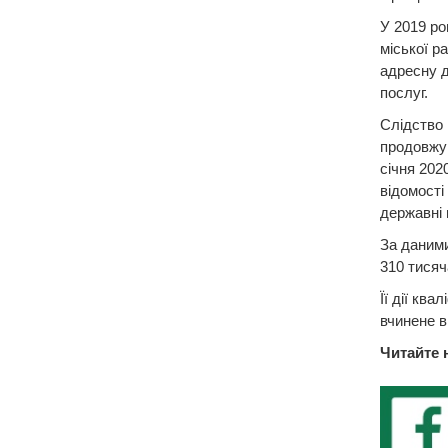
У 2019 ро
міської р
адресну 
послуг.
Слідство 
продовжу
січня 202
відомості
державні 
За даними
310 тисяч
Її дії ква
вчинене в
Читайте 