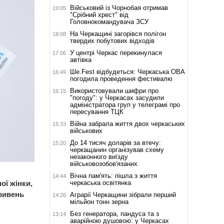
Військовий із Чорнобая отримав
19:05
"Срібний хрест" від
Головнокомандувача ЗСУ
На Черкащині загорівся полігон
18:08
твердих побутових відходів
У центрі Черкас перекинулася
17:06
автівка
Ше.Fest відбудеться: Черкаська ОВА
16:49
погодила проведення фестивалю
Використовували шифри про
16:15
"погоду": у Черкасах засудили
адміністратора груп у телеграмі про
пересування ТЦК
Війна забрала життя двох черкаських
15:33
військових
До 14 тисяч доларів за втечу:
15:20
черкащанин організував схему
незаконного виїзду
військовозобов'язаних
Вічна пам'ять: пішла з життя
14:44
черкаська освітянка
ої жінки,
ривень
Аграрії Черкащини зібрали перший
14:26
мільйон тонн зерна
Без генератора, пандуса та з
13:14
аварійною душовою: у Черкасах