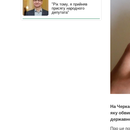
"Рік тому, я прийняв
присягу народного
депутата"
На Черка
яку обви
державно
Про це по