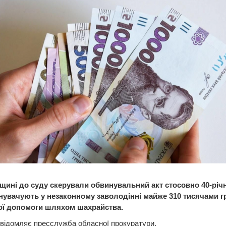
щині до суду скерували обвинувальний акт стосовно 40-річн
нувачують у незаконному заволодінні майже 310 тисячами г
ї допомоги шляхом шахрайства.
відомляє пресслужба обласної прокуратури.