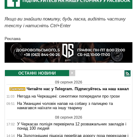
Якщо ви знайшли помилку, будь ласка, виділіть частину
тексту і натисніть Ctrl+Enter
Реклама
ОСТАННІ НОВИНИ
09 серпня 2026
Читайте нас у Telegram. Підписуйтесь на наш канал
Негода на Черкащині: синоптики попередили про грози
11:03
На Уманщині чоловік напав на собаку з палицею та
09:51
намагався наїхати на іншу тварину
08 серпня 2026
У Черкасах поліція перевірила 12 розважальних закладів і
17:02
понад 100 людей
На Золотоніщині пішохід перебігав дорогу поза переходом і
14:14