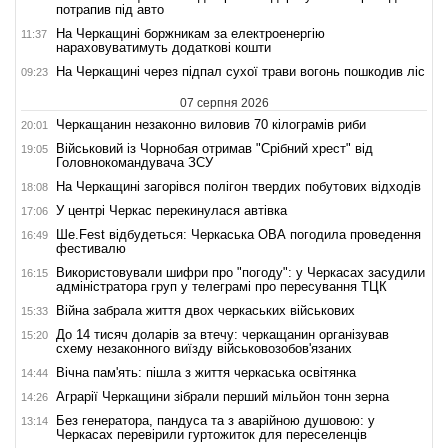
потрапив під авто
На Черкащині боржникам за електроенергію
11:37
нараховуватимуть додаткові кошти
На Черкащині через підпал сухої трави вогонь пошкодив ліс
09:23
07 серпня 2026
Черкащанин незаконно виловив 70 кілограмів риби
20:01
Військовий із Чорнобая отримав "Срібний хрест" від
19:05
Головнокомандувача ЗСУ
На Черкащині загорівся полігон твердих побутових відходів
18:08
У центрі Черкас перекинулася автівка
17:06
Ше.Fest відбудеться: Черкаська ОВА погодила проведення
16:49
фестивалю
Використовували шифри про "погоду": у Черкасах засудили
16:15
адміністратора груп у телеграмі про пересування ТЦК
Війна забрала життя двох черкаських військових
15:33
До 14 тисяч доларів за втечу: черкащанин організував
15:20
схему незаконного виїзду військовозобов'язаних
Вічна пам'ять: пішла з життя черкаська освітянка
14:44
Аграрії Черкащини зібрали перший мільйон тонн зерна
14:26
Без генератора, пандуса та з аварійною душовою: у
13:14
Черкасах перевірили гуртожиток для переселенців