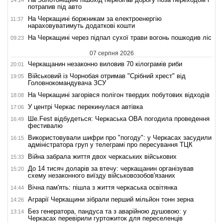
потрапив під авто
На Черкащині боржникам за електроенергію
11:37
нараховуватимуть додаткові кошти
На Черкащині через підпал сухої трави вогонь пошкодив ліс
09:23
07 серпня 2026
Черкащанин незаконно виловив 70 кілограмів риби
20:01
Військовий із Чорнобая отримав "Срібний хрест" від
19:05
Головнокомандувача ЗСУ
На Черкащині загорівся полігон твердих побутових відходів
18:08
У центрі Черкас перекинулася автівка
17:06
Ше.Fest відбудеться: Черкаська ОВА погодила проведення
16:49
фестивалю
Використовували шифри про "погоду": у Черкасах засудили
16:15
адміністратора груп у телеграмі про пересування ТЦК
Війна забрала життя двох черкаських військових
15:33
До 14 тисяч доларів за втечу: черкащанин організував
15:20
схему незаконного виїзду військовозобов'язаних
Вічна пам'ять: пішла з життя черкаська освітянка
14:44
Аграрії Черкащини зібрали перший мільйон тонн зерна
14:26
Без генератора, пандуса та з аварійною душовою: у
13:14
Черкасах перевірили гуртожиток для переселенців