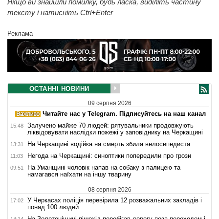
Якщо ви знайшли помилку, будь ласка, виділіть частину
тексту і натисніть Ctrl+Enter
Реклама
ОСТАННІ НОВИНИ
09 серпня 2026
Читайте нас у Telegram. Підписуйтесь на наш канал
Залучено майже 70 людей: рятувальники продовжують
15:48
ліквідовувати наслідки пожежі у заповіднику на Черкащині
На Черкащині водійка на смерть збила велосипедиста
13:31
Негода на Черкащині: синоптики попередили про грози
11:03
На Уманщині чоловік напав на собаку з палицею та
09:51
намагався наїхати на іншу тварину
08 серпня 2026
У Черкасах поліція перевірила 12 розважальних закладів і
17:02
понад 100 людей
На Золотоніщині пішохід перебігав дорогу поза переходом і
14:14