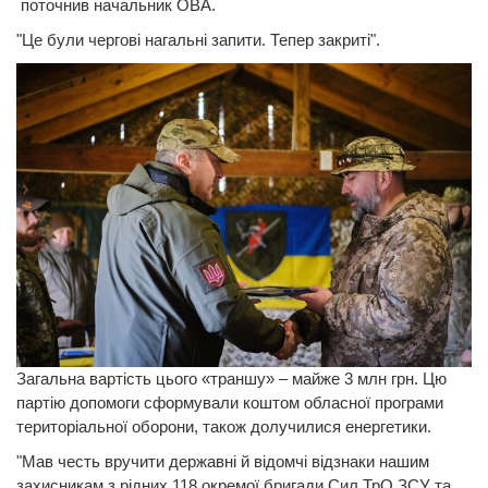
поточнив начальник ОВА.
"Це були чергові нагальні запити. Тепер закриті".
Загальна вартість цього «траншу» – майже 3 млн грн. Цю
партію допомоги сформували коштом обласної програми
територіальної оборони, також долучилися енергетики.
"Мав честь вручити державні й відомчі відзнаки нашим
захисникам з рідних 118 окремої бригади Сил ТрО ЗСУ та