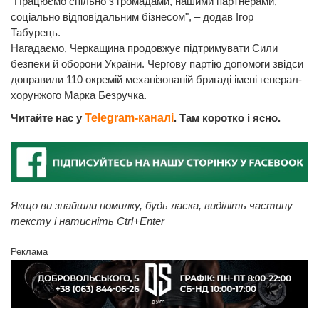
"Працюємо спільно з громадами, нашими партнерами,
соціально відповідальним бізнесом", – додав Ігор
Табурець.
Нагадаємо, Черкащина продовжує підтримувати Сили
безпеки й оборони України. Чергову партію допомоги звідси
доправили 110 окремій механізованій бригаді імені генерал-
хорунжого Марка Безручка.
Читайте нас у
Telegram-каналі
. Там коротко і ясно.
Якщо ви знайшли помилку, будь ласка, виділіть частину
тексту і натисніть Ctrl+Enter
Реклама