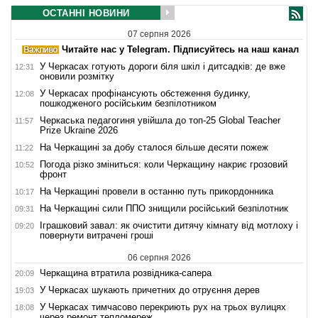
ОСТАННІ НОВИНИ
07 серпня 2026
Читайте нас у Telegram. Підписуйтесь на наш канал
У Черкасах готують дороги біля шкіл і дитсадків: де вже
12:31
оновили розмітку
У Черкасах профінансують обстеження будинку,
12:08
пошкодженого російським безпілотником
Черкаська педагогиня увійшла до топ-25 Global Teacher
11:57
Prize Ukraine 2026
На Черкащині за добу сталося більше десяти пожеж
11:22
Погода різко зміниться: коли Черкащину накриє грозовий
10:52
фронт
На Черкащині провели в останню путь прикордонника
10:17
На Черкащині сили ППО знищили російський безпілотник
09:31
Іграшковий завал: як очистити дитячу кімнату від мотлоху і
09:20
повернути витрачені гроші
06 серпня 2026
Черкащина втратила розвідника-сапера
20:09
У Черкасах шукають причетних до отруєння дерев
19:03
У Черкасах тимчасово перекриють рух на трьох вулицях
18:08
через ремонт тепломереж