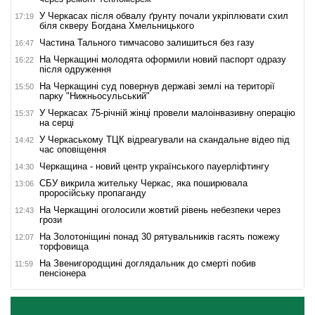
У Черкасах після обвалу ґрунту почали укріплювати схил
17:19
біля скверу Богдана Хмельницького
Частина Тального тимчасово залишиться без газу
16:47
На Черкащині молодята оформили новий паспорт одразу
16:22
після одруження
На Черкащині суд повернув державі землі на території
15:50
парку "Нижньосульський"
У Черкасах 75-річній жінці провели малоінвазивну операцію
15:37
на серці
У Черкаському ТЦК відреагували на скандальне відео під
14:42
час оповіщення
Черкащина - новий центр українського пауерліфтингу
14:30
СБУ викрила жительку Черкас, яка поширювала
13:06
проросійську пропаганду
На Черкащині оголосили жовтий рівень небезпеки через
12:43
грози
На Золотоніщині понад 30 рятувальників гасять пожежу
12:07
торфовища
На Звенигородщині доглядальник до смерті побив
11:59
пенсіонера