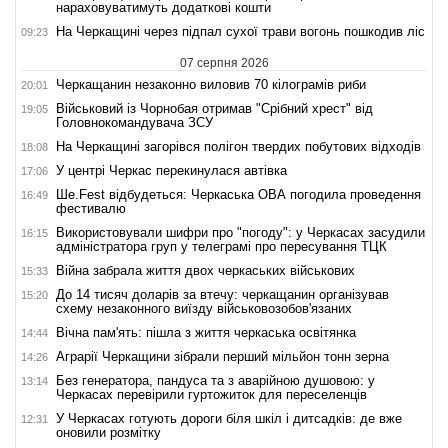
нараховуватимуть додаткові кошти
На Черкащині через підпал сухої трави вогонь пошкодив ліс
09:23
07 серпня 2026
Черкащанин незаконно виловив 70 кілограмів риби
20:01
Військовий із Чорнобая отримав "Срібний хрест" від
19:05
Головнокомандувача ЗСУ
На Черкащині загорівся полігон твердих побутових відходів
18:08
У центрі Черкас перекинулася автівка
17:06
Ше.Fest відбудеться: Черкаська ОВА погодила проведення
16:49
фестивалю
Використовували шифри про "погоду": у Черкасах засудили
16:15
адміністратора груп у телеграмі про пересування ТЦК
Війна забрала життя двох черкаських військових
15:33
До 14 тисяч доларів за втечу: черкащанин організував
15:20
схему незаконного виїзду військовозобов'язаних
Вічна пам'ять: пішла з життя черкаська освітянка
14:44
Аграрії Черкащини зібрали перший мільйон тонн зерна
14:26
Без генератора, пандуса та з аварійною душовою: у
13:14
Черкасах перевірили гуртожиток для переселенців
У Черкасах готують дороги біля шкіл і дитсадків: де вже
12:31
оновили розмітку