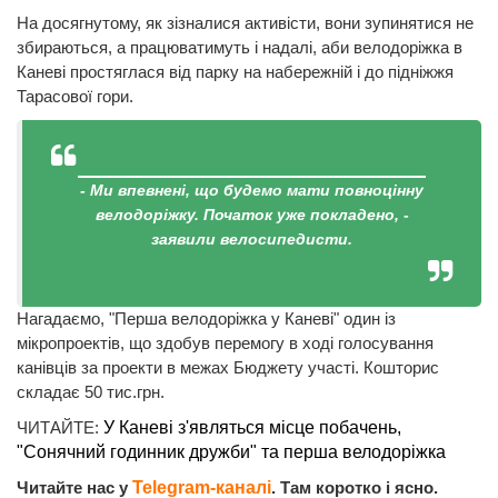
На досягнутому, як зізналися активісти, вони зупинятися не
збираються, а працюватимуть і надалі, аби велодоріжка в
Каневі простяглася від парку на набережній і до підніжжя
Тарасової гори.
- Ми впевнені, що будемо мати повноцінну
велодоріжку. Початок уже покладено, -
заявили велосипедисти.
Нагадаємо, "Перша велодоріжка у Каневі" один із
мікропроектів, що здобув перемогу в ході голосування
канівців за проекти в межах Бюджету участі. Кошторис
складає 50 тис.грн.
ЧИТАЙТЕ:
У Каневі з'являться місце побачень,
"Сонячний годинник дружби" та перша велодоріжка​
Читайте нас у
Telegram-каналі
. Там коротко і ясно.