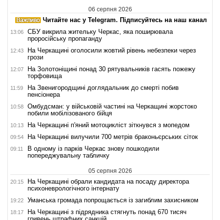
06 серпня 2026
Читайте нас у Telegram. Підписуйтесь на наш канал
СБУ викрила жительку Черкас, яка поширювала
13:06
проросійську пропаганду
На Черкащині оголосили жовтий рівень небезпеки через
12:43
грози
На Золотоніщині понад 30 рятувальників гасять пожежу
12:07
торфовища
На Звенигородщині доглядальник до смерті побив
11:59
пенсіонера
Омбудсман: у військовій частині на Черкащині жорстоко
10:58
побили мобілізованого бійця
На Черкащині п'яний мотоцикліст зіткнувся з мопедом
10:13
На Черкащині вилучили 700 метрів браконьєрських сіток
09:54
В одному із парків Черкас знову пошкодили
09:11
попереджувальну табличку
05 серпня 2026
На Черкащині обрали кандидата на посаду директора
20:15
психоневрологічного інтернату
Уманська громада попрощається із загиблим захисником
19:22
На Черкащині з підрядника стягнуть понад 670 тисяч
18:17
гривень штрафних санкцій