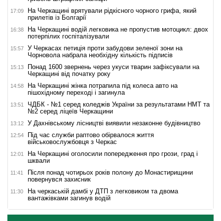
На Черкащині врятували рідкісного чорного грифа, який
17:09
прилетів із Болгарії
На Черкащині водій легковика не пропустив мотоцикл: двох
16:38
потерпілих госпіталізували
У Черкасах петиція проти забудови зеленої зони на
15:57
Чорновола набрала необхідну кількість підписів
Понад 1600 звернень через укуси тварин зафіксували на
15:13
Черкащині від початку року
На Черкащині жінка потрапила під колеса авто на
14:58
пішохідному переході і загинула
ЧДБК - №1 серед коледжів України за результатами НМТ та
13:51
№2 серед ліцеїв Черкащини
У Дахнівському лісництві виявили незаконне будівництво
13:12
Під час служби раптово обірвалося життя
12:54
військовослужбовця з Черкас
На Черкащині оголосили попередження про грози, град і
12:01
шквали
Після понад чотирьох років полону до Монастирищини
11:41
повернувся захисник
На черкаській дамбі у ДТП з легковиком та двома
11:30
вантажівками загинув водій