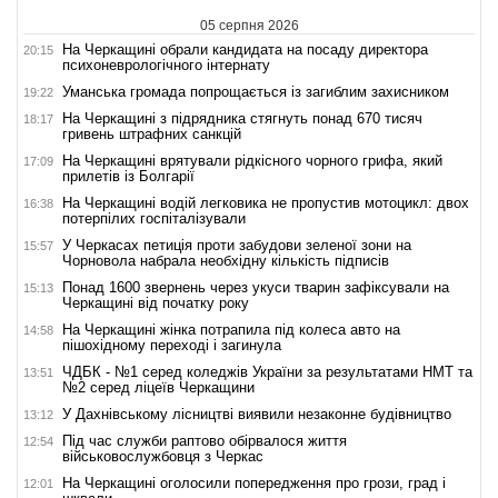
05 серпня 2026
На Черкащині обрали кандидата на посаду директора
20:15
психоневрологічного інтернату
Уманська громада попрощається із загиблим захисником
19:22
На Черкащині з підрядника стягнуть понад 670 тисяч
18:17
гривень штрафних санкцій
На Черкащині врятували рідкісного чорного грифа, який
17:09
прилетів із Болгарії
На Черкащині водій легковика не пропустив мотоцикл: двох
16:38
потерпілих госпіталізували
У Черкасах петиція проти забудови зеленої зони на
15:57
Чорновола набрала необхідну кількість підписів
Понад 1600 звернень через укуси тварин зафіксували на
15:13
Черкащині від початку року
На Черкащині жінка потрапила під колеса авто на
14:58
пішохідному переході і загинула
ЧДБК - №1 серед коледжів України за результатами НМТ та
13:51
№2 серед ліцеїв Черкащини
У Дахнівському лісництві виявили незаконне будівництво
13:12
Під час служби раптово обірвалося життя
12:54
військовослужбовця з Черкас
На Черкащині оголосили попередження про грози, град і
12:01