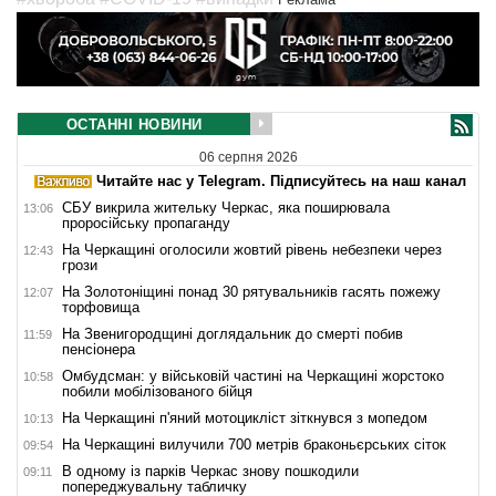
ОСТАННІ НОВИНИ
06 серпня 2026
Читайте нас у Telegram. Підписуйтесь на наш канал
СБУ викрила жительку Черкас, яка поширювала
13:06
проросійську пропаганду
На Черкащині оголосили жовтий рівень небезпеки через
12:43
грози
На Золотоніщині понад 30 рятувальників гасять пожежу
12:07
торфовища
На Звенигородщині доглядальник до смерті побив
11:59
пенсіонера
Омбудсман: у військовій частині на Черкащині жорстоко
10:58
побили мобілізованого бійця
На Черкащині п'яний мотоцикліст зіткнувся з мопедом
10:13
На Черкащині вилучили 700 метрів браконьєрських сіток
09:54
В одному із парків Черкас знову пошкодили
09:11
попереджувальну табличку