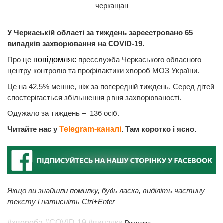
У Черкаській області за тиждень зареєстровано 65
випадків захворювання на СOVID-19.
Про це
повідомляє
пресслужба Черкаського обласного
центру контролю та профілактики хвороб МОЗ України.
Це на 42,5% менше, ніж за попередній тиждень. Серед дітей
спостерігається збільшення рівня захворюваності.
Одужало за тиждень – 136 осіб.
Читайте нас у
Telegram-каналі
. Там коротко і ясно.
Якщо ви знайшли помилку, будь ласка, виділіть частину
тексту і натисніть Ctrl+Enter
#хвороба
#COVID-19
#випадки
Реклама