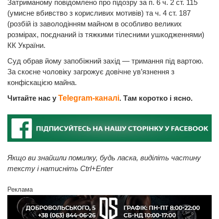
Затриманому повідомлено про підозру за п. 6 ч. 2 ст. 115
(умисне вбивство з корисливих мотивів) та ч. 4 ст. 187
(розбій із заволодінням майном в особливо великих
розмірах, поєднаний із тяжкими тілесними ушкодженнями)
КК України.
Суд обрав йому запобіжний захід — тримання під вартою.
За скоєне чоловіку загрожує довічне ув’язнення з
конфіскацією майна.
Читайте нас у
Telegram-каналі
. Там коротко і ясно.
Якщо ви знайшли помилку, будь ласка, виділіть частину
тексту і натисніть Ctrl+Enter
Реклама