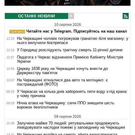
ОСТАННІ НОВИНИ
10 серпня 2026
Читайте нас у Telegram. Підписуйтесь на наш канал
На Черкащині чоловік погрожував гранатою біля магазину: у
12:29
нього вилучили боєприпаси
У Городищі розслідують трагічну смерть 11-річної дитини
12:16
Педагога з Черкас відзначили Премією Кабінету Міністрів
11:57
України
Церкву 1838 року на Черкащині хочуть внести до
10:55
Держреєстру пам'яток
На Черкащині зіткнулися два авто та мотоцикл: є
10:07
постраждалий (ФОТО)
У Черкасах на кілька днів заборонять пити воду з-під крана:
09:29
у чому причина
Нічна атака на Черкащину: сили ППО знищили шість
09:09
ворожих безпілотників
09 серпня 2026
Залучено майже 70 людей: рятувальники продовжують
15:48
ліквідовувати наслідки пожежі у заповіднику на Черкащині
На Черкащині водійка на смерть збила велосипедиста
13:31