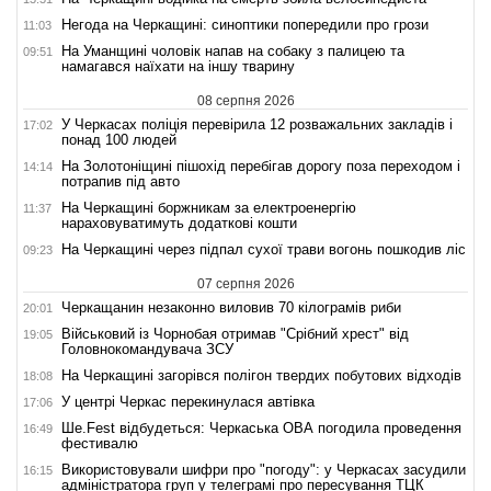
Негода на Черкащині: синоптики попередили про грози
11:03
На Уманщині чоловік напав на собаку з палицею та
09:51
намагався наїхати на іншу тварину
08 серпня 2026
У Черкасах поліція перевірила 12 розважальних закладів і
17:02
понад 100 людей
На Золотоніщині пішохід перебігав дорогу поза переходом і
14:14
потрапив під авто
На Черкащині боржникам за електроенергію
11:37
нараховуватимуть додаткові кошти
На Черкащині через підпал сухої трави вогонь пошкодив ліс
09:23
07 серпня 2026
Черкащанин незаконно виловив 70 кілограмів риби
20:01
Військовий із Чорнобая отримав "Срібний хрест" від
19:05
Головнокомандувача ЗСУ
На Черкащині загорівся полігон твердих побутових відходів
18:08
У центрі Черкас перекинулася автівка
17:06
Ше.Fest відбудеться: Черкаська ОВА погодила проведення
16:49
фестивалю
Використовували шифри про "погоду": у Черкасах засудили
16:15
адміністратора груп у телеграмі про пересування ТЦК