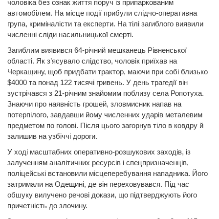
чоловіка без ознак життя поруч із припаркованим
автомобілем. На місце події прибули слідчо-оперативна
група, криміналісти та експерти. На тілі загиблого виявили
численні сліди насильницької смерті.
Загиблим виявився 64-річний мешканець Рівненської
області. Як з’ясувало слідство, чоловік приїхав на
Черкащину, щоб придбати трактор, маючи при собі близько
$4000 та понад 122 тисячі гривень. У день трагедії він
зустрічався з 21-річним знайомим поблизу села Ропотуха.
Знаючи про наявність грошей, зловмисник напав на
потерпілого, завдавши йому численних ударів металевим
предметом по голові. Після цього загорнув тіло в ковдру й
залишив на узбіччі дороги.
У ході масштабних оперативно-розшукових заходів, із
залученням аналітичних ресурсів і спецпризначенців,
поліцейські встановили місцеперебування нападника. Його
затримали на Одещині, де він переховувався. Під час
обшуку вилучено речові докази, що підтверджують його
причетність до злочину.