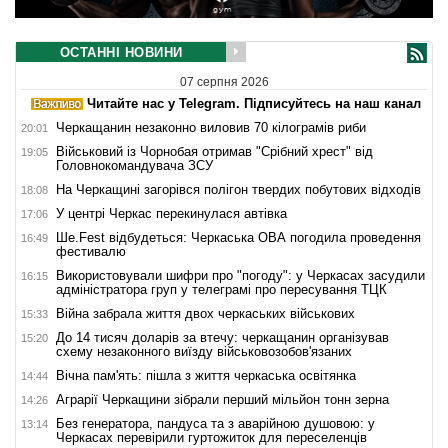
ОСТАННІ НОВИНИ
07 серпня 2026
Читайте нас у Telegram. Підписуйтесь на наш канал
Черкащанин незаконно виловив 70 кілограмів риби
20:01
Військовий із Чорнобая отримав "Срібний хрест" від
19:05
Головнокомандувача ЗСУ
На Черкащині загорівся полігон твердих побутових відходів
18:08
У центрі Черкас перекинулася автівка
17:06
Ше.Fest відбудеться: Черкаська ОВА погодила проведення
16:49
фестивалю
Використовували шифри про "погоду": у Черкасах засудили
16:15
адміністратора груп у телеграмі про пересування ТЦК
Війна забрала життя двох черкаських військових
15:33
До 14 тисяч доларів за втечу: черкащанин організував
15:20
схему незаконного виїзду військовозобов'язаних
Вічна пам'ять: пішла з життя черкаська освітянка
14:44
Аграрії Черкащини зібрали перший мільйон тонн зерна
14:26
Без генератора, пандуса та з аварійною душовою: у
13:14
Черкасах перевірили гуртожиток для переселенців