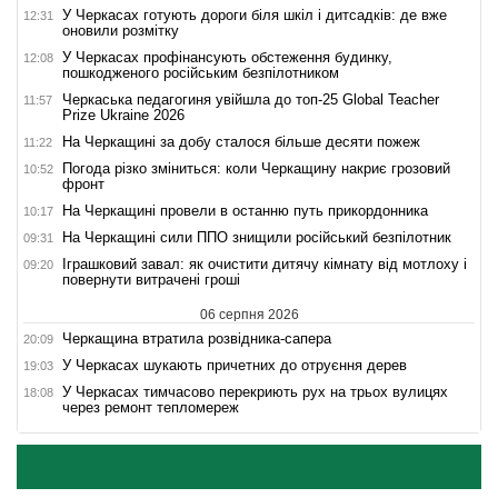
У Черкасах готують дороги біля шкіл і дитсадків: де вже
12:31
оновили розмітку
У Черкасах профінансують обстеження будинку,
12:08
пошкодженого російським безпілотником
Черкаська педагогиня увійшла до топ-25 Global Teacher
11:57
Prize Ukraine 2026
На Черкащині за добу сталося більше десяти пожеж
11:22
Погода різко зміниться: коли Черкащину накриє грозовий
10:52
фронт
На Черкащині провели в останню путь прикордонника
10:17
На Черкащині сили ППО знищили російський безпілотник
09:31
Іграшковий завал: як очистити дитячу кімнату від мотлоху і
09:20
повернути витрачені гроші
06 серпня 2026
Черкащина втратила розвідника-сапера
20:09
У Черкасах шукають причетних до отруєння дерев
19:03
У Черкасах тимчасово перекриють рух на трьох вулицях
18:08
через ремонт тепломереж