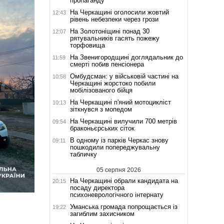
пропаганду
На Черкащині оголосили жовтий
12:43
рівень небезпеки через грози
На Золотоніщині понад 30
12:07
рятувальників гасять пожежу
торфовища
На Звенигородщині доглядальник до
11:59
смерті побив пенсіонера
Омбудсман: у військовій частині на
10:58
Черкащині жорстоко побили
мобілізованого бійця
На Черкащині п'яний мотоцикліст
10:13
зіткнувся з мопедом
На Черкащині вилучили 700 метрів
09:54
браконьєрських сіток
В одному із парків Черкас знову
09:11
пошкодили попереджувальну
табличку
05 серпня 2026
На Черкащині обрали кандидата на
20:15
посаду директора
психоневрологічного інтернату
Уманська громада попрощається із
19:22
загиблим захисником