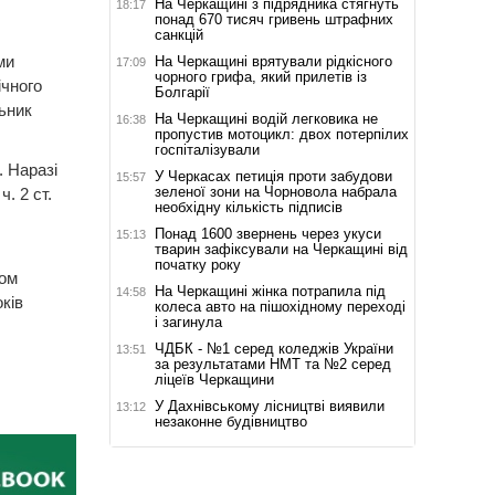
На Черкащині з підрядника стягнуть
18:17
понад 670 тисяч гривень штрафних
санкцій
ми
На Черкащині врятували рідкісного
17:09
чорного грифа, який прилетів із
ічного
Болгарії
ьник
На Черкащині водій легковика не
16:38
пропустив мотоцикл: двох потерпілих
госпіталізували
 Наразі
У Черкасах петиція проти забудови
15:57
зеленої зони на Чорновола набрала
. 2 ст.
необхідну кількість підписів
Понад 1600 звернень через укуси
15:13
тварин зафіксували на Черкащині від
початку року
вом
На Черкащині жінка потрапила під
14:58
ків
колеса авто на пішохідному переході
і загинула
ЧДБК - №1 серед коледжів України
13:51
за результатами НМТ та №2 серед
ліцеїв Черкащини
У Дахнівському лісництві виявили
13:12
незаконне будівництво