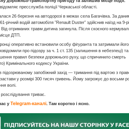
ну дорожньо-транспортну пригоду та залишив місце події.
відомляє пресслужба поліції Черкаської області.
алася 26 березня на автодорозі в межах села Багачівка. За дани
61-річний водій автомобіля "Renault Duster" здійснив наїзд на 9-р
 Від отриманих травм дитина загинула. Після скоєного кермувал
місце ДТП.
онці оперативно встановили особу фігуранта та затримали його.
овідомили про підозру за ч. 1 ст. 135 (залишення в небезпеці) та ч
шення правил безпеки дорожнього руху, що спричинило смерть
го) Кримінального кодексу України.
 підозрюваному запобіжний захід — тримання під вартою з пра
застави у розмірі 300 тисяч гривень. Йому загрожує до восьми ро
ня волі.
розслідування триває.
нас у
Telegram-каналі
. Там коротко і ясно.