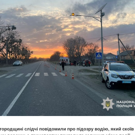
городщині слідчі повідомили про підозру водію, який скоїв