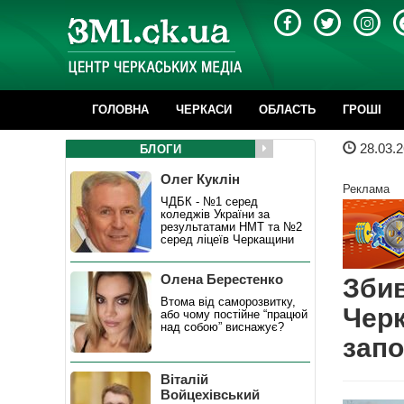
ГОЛОВНА
ЧЕРКАСИ
ОБЛАСТЬ
ГРОШІ
28.03.2
БЛОГИ
Олег Куклін
Реклама
ЧДБК - №1 серед
коледжів України за
результатами НМТ та №2
серед ліцеїв Черкащини
Олена Берестенко
Збив
Втома від саморозвитку,
Черк
або чому постійне “працюй
над собою” виснажує?
запо
Віталій
Войцехівський