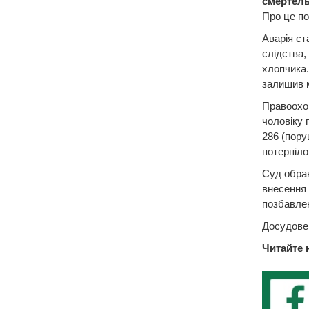
смертель
Про це по
Аварія ст
слідства, 
хлопчика.
залишив 
Правоохор
чоловіку п
286 (пору
потерпіло
Суд обрав
внесення 
позбавлен
Досудове 
Читайте 