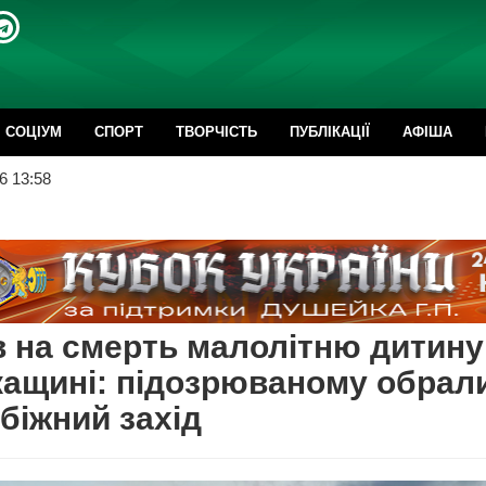
CОЦІУМ
СПОРТ
ТВОРЧІСТЬ
ПУБЛІКАЦІЇ
АФІША
6 13:58
 на смерть малолітню дитину
ащині: підозрюваному обрал
біжний захід