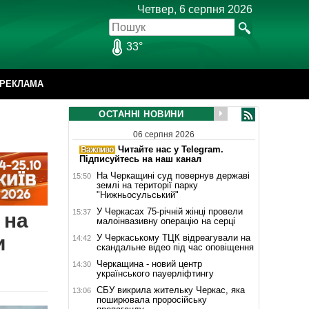
Четвер, 6 серпня 2026
33°
РЕКЛАМА
ОСТАННІ НОВИНИ
06 серпня 2026
Читайте нас у Telegram.
Підписуйтесь на наш канал
На Черкащині суд повернув державі
15:50
землі на території парку
"Нижньосульський"
У Черкасах 75-річній жінці провели
15:37
 на
малоінвазивну операцію на серці
и
У Черкаському ТЦК відреагували на
14:42
скандальне відео під час оповіщення
Черкащина - новий центр
14:30
українського пауерліфтингу
СБУ викрила жительку Черкас, яка
13:06
поширювала проросійську