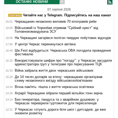
ОСТАННІ НОВИНИ
07 серпня 2026
Читайте нас у Telegram. Підписуйтесь на наш канал
Черкащанин незаконно виловив 70 кілограмів риби
20:01
Військовий із Чорнобая отримав "Срібний хрест" від
19:05
Головнокомандувача ЗСУ
На Черкащині загорівся полігон твердих побутових відходів
18:08
У центрі Черкас перекинулася автівка
17:06
Ше.Fest відбудеться: Черкаська ОВА погодила проведення
16:49
фестивалю
Використовували шифри про "погоду": у Черкасах засудили
16:15
адміністратора груп у телеграмі про пересування ТЦК
Війна забрала життя двох черкаських військових
15:33
До 14 тисяч доларів за втечу: черкащанин організував
15:20
схему незаконного виїзду військовозобов'язаних
Вічна пам'ять: пішла з життя черкаська освітянка
14:44
Аграрії Черкащини зібрали перший мільйон тонн зерна
14:26
Без генератора, пандуса та з аварійною душовою: у
13:14
Черкасах перевірили гуртожиток для переселенців
У Черкасах готують дороги біля шкіл і дитсадків: де вже
12:31
оновили розмітку