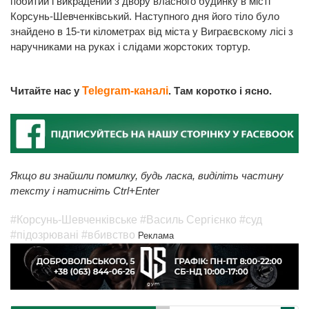
побитий і викрадений з двору власного будинку в місті
Корсунь-Шевченківський. Наступного дня його тіло було
знайдено в 15-ти кілометрах від міста у Виграєвскому лісі з
наручниками на руках і слідами жорстоких тортур.
Читайте нас у
Telegram-каналі
. Там коротко і ясно.
Якщо ви знайшли помилку, будь ласка, виділіть частину
тексту і натисніть Ctrl+Enter
#Корсунь-Шевченківське
#Василь Сергієнко
#суд
#підозрювані
#вбивство
Реклама