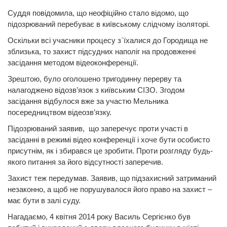
Суддя повідомила, що неофіційно стало відомо, що
підозрюваний перебуває в київському слідчому ізоляторі.
Оскільки всі учасники процесу з`їхалися до Городища не
зблизька, то захист підсудних наполіг на продовженні
засідання методом відеоконференції.
Зрештою, було оголошено тригодинну перерву та
налагоджено відозв’язок з київським СІЗО. Згодом
засідання відбулося вже за участю Мельника
посередництвом відеозв’язку.
Підозрюваний заявив, що заперечує проти участі в
засіданні в режимі відео конференції і хоче бути особисто
присутнім, як і збирався це зробити. Проти розгляду будь-
якого питання за його відсутності заперечив.
Захист теж передумав. Заявив, що підзахисний затриманий
незаконно, а щоб не порушувалося його право на захист –
має бути в залі суду.
Нагадаємо, 4 квітня 2014 року Василь Сергієнко був