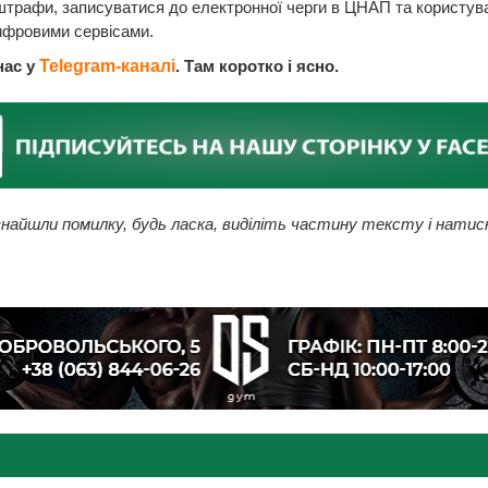
штрафи, записуватися до електронної черги в ЦНАП та користув
ифровими сервісами.
нас у
Telegram-каналі
. Там коротко і ясно.
найшли помилку, будь ласка, виділіть частину тексту і натис