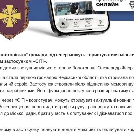
олотоніської громади відтепер можуть користуватися міськ
 застосунком «СІТІ».
відомив заступник міського голови Золотоноші Олександр Флоре
а стала першою громадою Черкаської області, яка отримала по
льний сервіс. Застосунок створили після підписання меморанду
 з розробниками. Його функціонал поступово розширюватимуть.
 через «СІТІ» користувачі можуть отримувати актуальні новини 
ні сповіщення, переглядати графіки руху транспорту та важливі 
я до міської ради, брати участь в опитуваннях і дізнаватися про 
ньому в застосунку планують додати можливість оплачувати ко