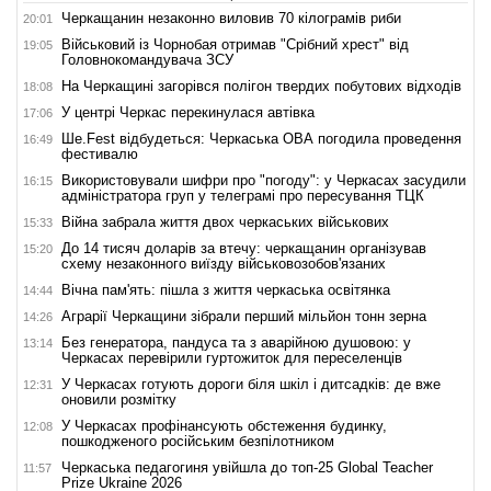
Черкащанин незаконно виловив 70 кілограмів риби
20:01
Військовий із Чорнобая отримав "Срібний хрест" від
19:05
Головнокомандувача ЗСУ
На Черкащині загорівся полігон твердих побутових відходів
18:08
У центрі Черкас перекинулася автівка
17:06
Ше.Fest відбудеться: Черкаська ОВА погодила проведення
16:49
фестивалю
Використовували шифри про "погоду": у Черкасах засудили
16:15
адміністратора груп у телеграмі про пересування ТЦК
Війна забрала життя двох черкаських військових
15:33
До 14 тисяч доларів за втечу: черкащанин організував
15:20
схему незаконного виїзду військовозобов'язаних
Вічна пам'ять: пішла з життя черкаська освітянка
14:44
Аграрії Черкащини зібрали перший мільйон тонн зерна
14:26
Без генератора, пандуса та з аварійною душовою: у
13:14
Черкасах перевірили гуртожиток для переселенців
У Черкасах готують дороги біля шкіл і дитсадків: де вже
12:31
оновили розмітку
У Черкасах профінансують обстеження будинку,
12:08
пошкодженого російським безпілотником
Черкаська педагогиня увійшла до топ-25 Global Teacher
11:57
Prize Ukraine 2026