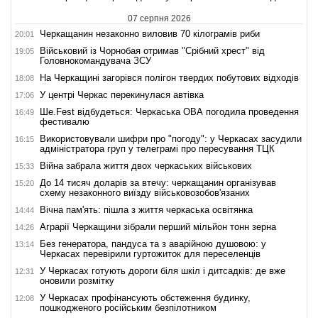
07 серпня 2026
Черкащанин незаконно виловив 70 кілограмів риби
20:01
Військовий із Чорнобая отримав "Срібний хрест" від
19:05
Головнокомандувача ЗСУ
На Черкащині загорівся полігон твердих побутових відходів
18:08
У центрі Черкас перекинулася автівка
17:06
Ше.Fest відбудеться: Черкаська ОВА погодила проведення
16:49
фестивалю
Використовували шифри про "погоду": у Черкасах засудили
16:15
адміністратора груп у телеграмі про пересування ТЦК
Війна забрала життя двох черкаських військових
15:33
До 14 тисяч доларів за втечу: черкащанин організував
15:20
схему незаконного виїзду військовозобов'язаних
Вічна пам'ять: пішла з життя черкаська освітянка
14:44
Аграрії Черкащини зібрали перший мільйон тонн зерна
14:26
Без генератора, пандуса та з аварійною душовою: у
13:14
Черкасах перевірили гуртожиток для переселенців
У Черкасах готують дороги біля шкіл і дитсадків: де вже
12:31
оновили розмітку
У Черкасах профінансують обстеження будинку,
12:08
пошкодженого російським безпілотником